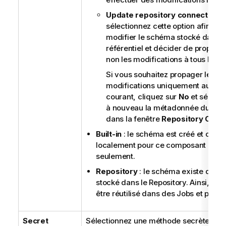
Update repository connection
:
sélectionnez cette option afin de
modifier le schéma stocké dans l
référentiel et décider de propage
non les modifications à tous les J
Si vous souhaitez propager les
modifications uniquement au Job
courant, cliquez sur
No
et sélecti
à nouveau la métadonnée du sc
dans la fenêtre
Repository Cont
Built-in
: le schéma est créé et cons
localement pour ce composant
seulement.
Repository
: le schéma existe déjà e
stocké dans le Repository. Ainsi, il pe
être réutilisé dans des Jobs et projet
Secret
Sélectionnez une méthode secrète :