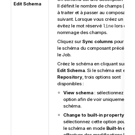
Edit Schema
Il définit le nombre de champs (colo
à traiter et à passer au composant
suivant. Lorsque vous créez un Job 
évitez le mot réservé
lors du
line
nommage des champs.
Cliquez sur
Sync columns
pour récu
le schéma du composant précédent
le Job.
Créez le schéma en cliquant sur le 
Edit Schema
. Si le schéma est en m
Repository
, trois options sont
disponibles :
View schema
: sélectionnez cett
option afin de voir uniquement le
schéma.
Change to built-in property
:
sélectionnez cette option pour pa
le schéma en mode
Built-In
et
effectuer des modifications local