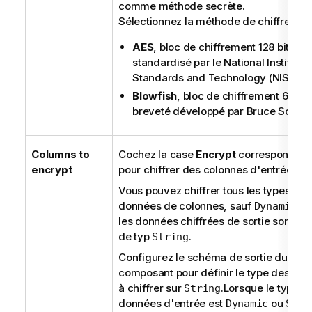
comme méthode secrète.
Sélectionnez la méthode de chiffrement
AES
, bloc de chiffrement 128 bits
standardisé par le National Institute 
Standards and Technology (NIST),
Blowfish
, bloc de chiffrement 64 bit
breveté développé par Bruce Schnei
Columns to
Cochez la case
Encrypt
correspondant
encrypt
pour chiffrer des colonnes d'entrée.
Vous pouvez chiffrer tous les types de
données de colonnes, sauf
, m
Dynamic
les données chiffrées de sortie sont tou
de typ
.
String
Configurez le schéma de sortie du
composant pour définir le type des col
à chiffrer sur
.
Lorsque le type d
String
données d'entrée est
ou
Dynamic
Stri