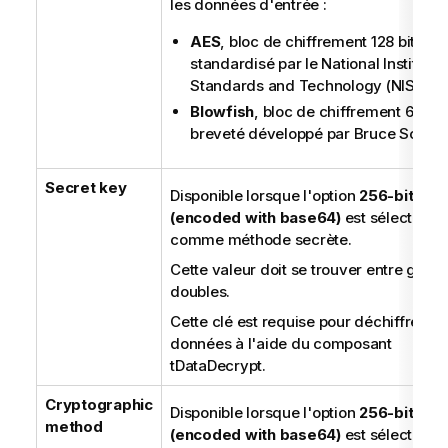
les données d'entrée :
AES
, bloc de chiffrement 128 bits
standardisé par le National Institute 
Standards and Technology (NIST),
Blowfish
, bloc de chiffrement 64 bit
breveté développé par Bruce Schnei
Secret key
Disponible lorsque l'option
256-bit key
(encoded with base64)
est sélectionn
comme méthode secrète.
Cette valeur doit se trouver entre guill
doubles.
Cette clé est requise pour déchiffrer le
données à l'aide du composant
tDataDecrypt
.
Cryptographic
Disponible lorsque l'option
256-bit key
method
(encoded with base64)
est sélectionn