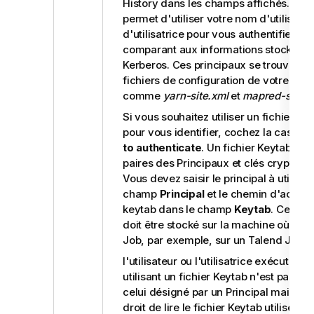
History dans les champs affichés. Cel
permet d'utiliser votre nom d'utilisateu
d'utilisatrice pour vous authentifier, en
comparant aux informations stockées
Kerberos. Ces principaux se trouvent d
fichiers de configuration de votre distr
comme
yarn-site.xml
et
mapred-site.x
Si vous souhaitez utiliser un fichier K
pour vous identifier, cochez la case
Us
to authenticate
. Un fichier Keytab cont
paires des Principaux et clés cryptées
Vous devez saisir le principal à utiliser
champ
Principal
et le chemin d'accès 
keytab dans le champ
Keytab
. Ce fich
doit être stocké sur la machine où s'e
Job, par exemple, sur un
Talend JobSe
l'utilisateur ou l'utilisatrice exécutant 
utilisant un fichier Keytab n'est pas n
celui désigné par un Principal mais doit
droit de lire le fichier Keytab utilisé. P