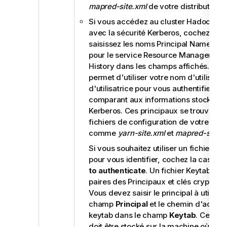
mapred-site.xml
de votre distribution.
Si vous accédez au cluster Hadoop fo
avec la sécurité Kerberos, cochez cett
saisissez les noms Principal Name de 
pour le service Resource Manager et l
History dans les champs affichés. Cel
permet d'utiliser votre nom d'utilisateu
d'utilisatrice pour vous authentifier, en
comparant aux informations stockées
Kerberos. Ces principaux se trouvent d
fichiers de configuration de votre distr
comme
yarn-site.xml
et
mapred-site.x
Si vous souhaitez utiliser un fichier K
pour vous identifier, cochez la case
Us
to authenticate
. Un fichier Keytab cont
paires des Principaux et clés cryptées
Vous devez saisir le principal à utiliser
champ
Principal
et le chemin d'accès 
keytab dans le champ
Keytab
. Ce fich
doit être stocké sur la machine où s'e