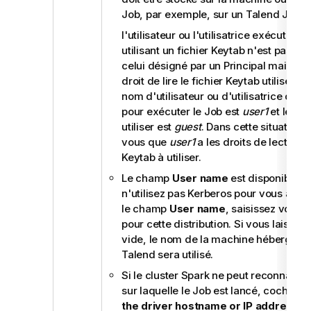
Job, par exemple, sur un
Talend JobSe
l'utilisateur ou l'utilisatrice exécutant 
utilisant un fichier Keytab n'est pas n
celui désigné par un Principal mais doit
droit de lire le fichier Keytab utilisé. P
nom d'utilisateur ou d'utilisatrice que v
pour exécuter le Job est
user1
et le pri
utiliser est
guest
. Dans cette situation,
vous que
user1
a les droits de lecture p
Keytab à utiliser.
Le champ
User name
est disponible l
n'utilisez pas Kerberos pour vous authe
le champ
User name
, saisissez votre i
pour cette distribution. Si vous laissez
vide, le nom de la machine hébergean
Talend
sera utilisé.
Si le cluster Spark ne peut reconnaître
sur laquelle le Job est lancé, cochez l
the driver hostname or IP address
et