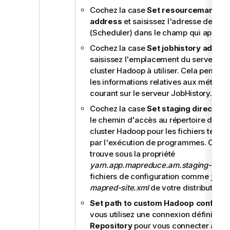
Cochez la case
Set resourcemanager
address
et saisissez l'adresse de l'o
(Scheduler) dans le champ qui apparaî
Cochez la case
Set jobhistory addre
saisissez l'emplacement du serveur J
cluster Hadoop à utiliser. Cela permet 
les informations relatives aux métriqu
courant sur le serveur JobHistory.
Cochez la case
Set staging directory
le chemin d'accès au répertoire défini
cluster Hadoop pour les fichiers tempo
par l'exécution de programmes. Ce rép
trouve sous la propriété
yarn.app.mapreduce.am.staging-dir
da
fichiers de configuration comme
yarn-
mapred-site.xml
de votre distribution.
Set path to custom Hadoop configur
vous utilisez une connexion définie da
Repository
pour vous connecter à votr