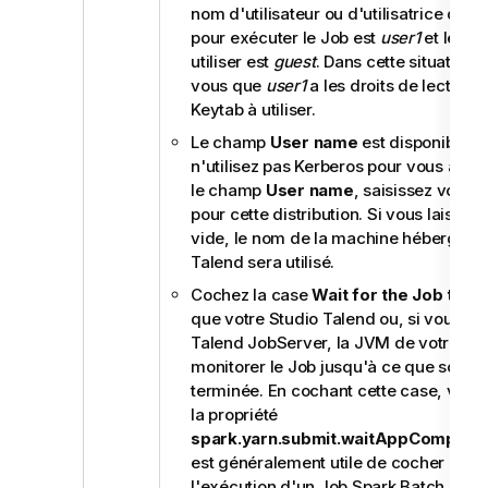
nom d'utilisateur ou d'utilisatrice que v
pour exécuter le Job est
user1
et le pri
utiliser est
guest
. Dans cette situation,
vous que
user1
a les droits de lecture p
Keytab à utiliser.
Le champ
User name
est disponible l
n'utilisez pas Kerberos pour vous authe
le champ
User name
, saisissez votre i
pour cette distribution. Si vous laissez
vide, le nom de la machine hébergean
Talend
sera utilisé.
Cochez la case
Wait for the Job to c
que votre
Studio Talend
ou, si vous util
Talend JobServer
, la JVM de votre Jo
monitorer le Job jusqu'à ce que son ex
terminée. En cochant cette case, vous
la propriété
spark.yarn.submit.waitAppCompleti
est généralement utile de cocher cette
l'exécution d'un Job Spark Batch, mais 