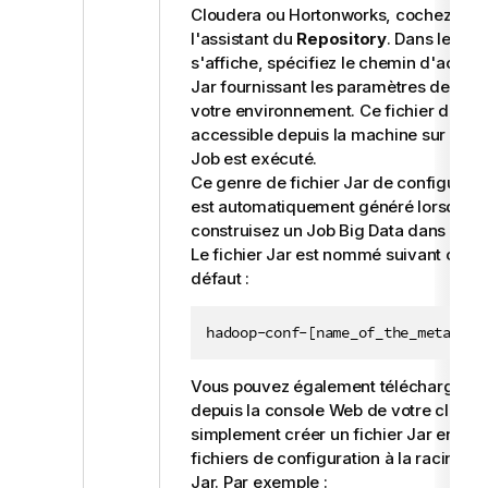
Cloudera ou Hortonworks, cochez cett
l'assistant du
Repository
. Dans le ch
s'affiche, spécifiez le chemin d'accès 
Jar fournissant les paramètres de con
votre environnement. Ce fichier doit êt
accessible depuis la machine sur laque
Job est exécuté.
Ce genre de fichier Jar de configurat
est automatiquement généré lorsque 
construisez un Job Big Data dans le
St
Le fichier Jar est nommé suivant ce m
défaut :
hadoop-conf-[name_of_the_metadata
Vous pouvez également télécharger ce 
depuis la console Web de votre cluster
simplement créer un fichier Jar en pla
fichiers de configuration à la racine de
Jar. Par exemple :