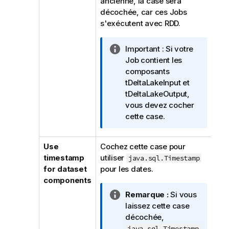
ancienne, la case sera
décochée, car ces Jobs
s'exécutent avec RDD.
N
Important :
Si votre
o
Job contient les
t
composants
e
tDeltaLakeInput et
I
tDeltaLakeOutput,
n
vous devez cocher
f
cette case.
o
r
Use
Cochez cette case pour
m
timestamp
utiliser
java.sql.Timestamp
a
for dataset
pour les dates.
t
components
i
N
Remarque :
Si vous
o
o
laissez cette case
n
t
décochée,
s
e
java.sql.Timestamp