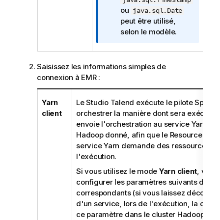
I
ou
java.sql.Date
n
peut être utilisé,
f
selon le modèle.
o
r
m
Saisissez les informations simples de
a
connexion à EMR :
t
i
Yarn
Le
Studio Talend
exécute le pilote Spark 
o
client
orchestrer la manière dont sera exécuté l
n
envoie l'orchestration au service Yarn d'u
s
Hadoop donné, afin que le Resource Man
service Yarn demande des ressources po
l'exécution.
Si vous utilisez le mode
Yarn client
, vous
configurer les paramètres suivants dans
correspondants (si vous laissez décochée
d'un service, lors de l'exécution, la conf
ce paramètre dans le cluster Hadoop à uti