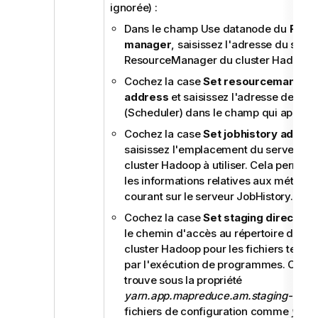
ignorée) :
Dans le champ Use datanode du
Reso
manager
, saisissez l'adresse du servi
ResourceManager du cluster Hadoop à u
Cochez la case
Set resourcemanager
address
et saisissez l'adresse de l'o
(Scheduler) dans le champ qui apparaî
Cochez la case
Set jobhistory addre
saisissez l'emplacement du serveur J
cluster Hadoop à utiliser. Cela permet 
les informations relatives aux métriqu
courant sur le serveur JobHistory.
Cochez la case
Set staging directory
le chemin d'accès au répertoire défini
cluster Hadoop pour les fichiers tempo
par l'exécution de programmes. Ce rép
trouve sous la propriété
yarn.app.mapreduce.am.staging-dir
da
fichiers de configuration comme
yarn-