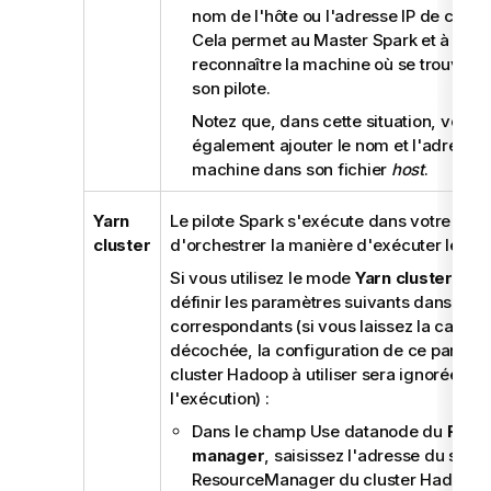
nom de l'hôte ou l'adresse IP de cette
Cela permet au Master Spark et à ses
reconnaître la machine où se trouve le
son pilote.
Notez que, dans cette situation, vous 
également ajouter le nom et l'adresse 
machine dans son fichier
host
.
Yarn
Le pilote Spark s'exécute dans votre clust
cluster
d'orchestrer la manière d'exécuter le Job
Si vous utilisez le mode
Yarn cluster
, vo
définir les paramètres suivants dans les
correspondants (si vous laissez la case d
décochée, la configuration de ce paramè
cluster Hadoop à utiliser sera ignorée lor
l'exécution) :
Dans le champ Use datanode du
Reso
manager
, saisissez l'adresse du servi
ResourceManager du cluster Hadoop à u