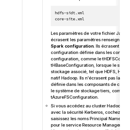
hdfs-sidt.xml

core-site.xml
Les paramètres de votre fichier Jar pe
écrasent les paramètres renseignés d
Spark configuration
. Ils écrasent éga
configuration définie dans les compos
configuration, comme le
tHDFSConfigu
tHBaseConfiguration
, lorsque le syst
stockage associé, tel que HDFS, HBase
natif Hadoop. Ils n'écrasent pas la con
définie dans les composants de config
le système de stockage tiers, comme 
tAzureFSConfiguration.
Si vous accédez au cluster Hadoop fo
avec la sécurité Kerberos, cochez cett
saisissez les noms Principal Name de 
pour le service Resource Manager et l