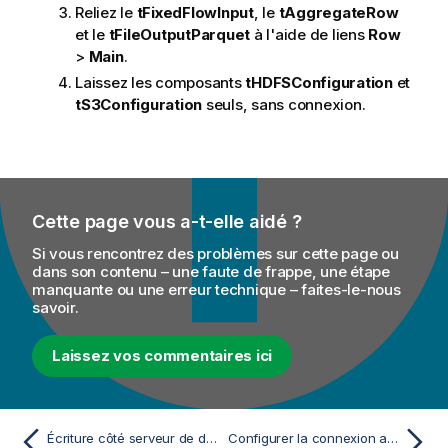
Reliez le
tFixedFlowInput
, le
tAggregateRow
et le
tFileOutputParquet
à l'aide de liens
Row
>
Main
.
Laissez les composants
tHDFSConfiguration
et
tS3Configuration
seuls, sans connexion.
Cette page vous a-t-elle aidé ?
Si vous rencontrez des problèmes sur cette page ou
dans son contenu – une faute de frappe, une étape
manquante ou une erreur technique – faites-le-nous
savoir.
Laissez vos commentaires ici
Écriture côté serveur de données chiffrées KMS sur EMR
Configurer la connexion au système de fichiers HDFS de votre cluster EMR