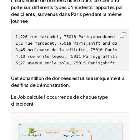
L'échantillon de données utilisé dans ce scénario
porte sur différents types d'incidents rapportés par
des clients, survenus dans Paris pendant la même
journée.
1;226 rue marcadet, 75018 Paris;abandoned object;gar
Copier 
2;2 rue marcadet, 75018 Paris;shift and damage;direc
3;45 boulevard de la villette, 75010 Paris; abandone
4;10 rue emile lepeu, 75011 Paris;graffiti and impro
5;27 avenue emile zola, 75015 Paris;shift and damag
Cet échantillon de données est utilisé uniquement à
des fins de démonstration.
Le Job calcule l'occurrence de chaque type
d'incident.