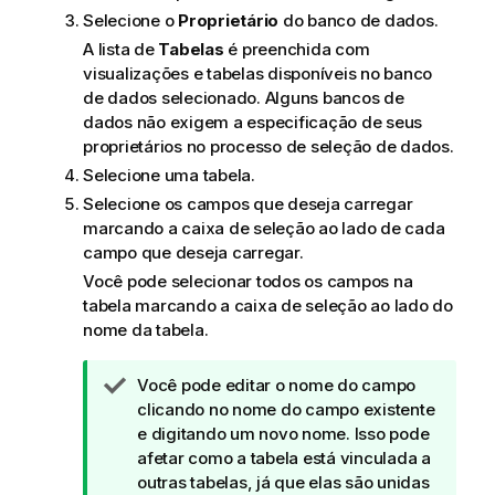
t
Selecione o
Proprietário
do banco de dados.
i
A lista de
Tabelas
é preenchida com
v
visualizações e tabelas disponíveis no banco
a
de dados selecionado. Alguns bancos de
dados não exigem a especificação de seus
proprietários no processo de seleção de dados.
Selecione uma tabela.
Selecione os campos que deseja carregar
marcando a caixa de seleção ao lado de cada
campo que deseja carregar.
Você pode selecionar todos os campos na
tabela marcando a caixa de seleção ao lado do
nome da tabela.
N
Você pode editar o nome do campo
o
clicando no nome do campo existente
t
e digitando um novo nome. Isso pode
a
afetar como a tabela está vinculada a
d
outras tabelas, já que elas são unidas