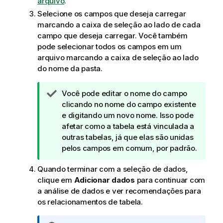
arquivo
.
Selecione os campos que deseja carregar
marcando a caixa de seleção ao lado de cada
campo que deseja carregar. Você também
pode selecionar todos os campos em um
arquivo marcando a caixa de seleção ao lado
do nome da pasta.
N
Você pode editar o nome do campo
o
clicando no nome do campo existente
t
e digitando um novo nome. Isso pode
a
afetar como a tabela está vinculada a
d
outras tabelas, já que elas são unidas
e
pelos campos em comum, por padrão.
d
Quando terminar com a seleção de dados,
i
clique em
Adicionar dados
para continuar com
c
a análise de dados e ver recomendações para
a
os relacionamentos de tabela.