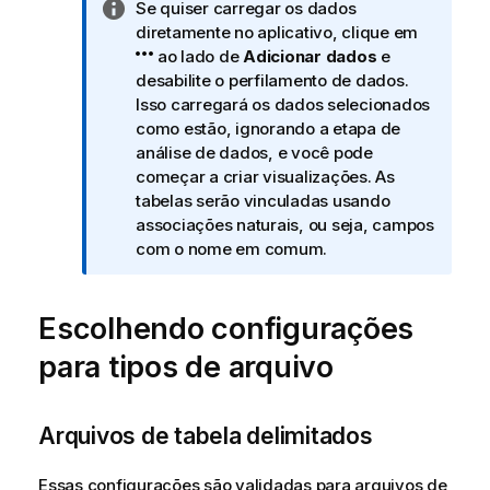
N
Se quiser carregar os dados
o
diretamente no aplicativo, clique em
t
ao lado de
Adicionar dados
e
a
desabilite o perfilamento de dados.
i
Isso carregará os dados selecionados
n
como estão, ignorando a etapa de
f
análise de dados, e você pode
o
começar a criar visualizações. As
r
tabelas serão vinculadas usando
m
associações naturais, ou seja, campos
a
com o nome em comum.
t
i
Escolhendo configurações
v
a
para tipos de arquivo
Arquivos de tabela delimitados
Essas configurações são validadas para arquivos de