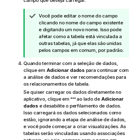
campo que deseja carregar.
N
Você pode editar o nome do campo
o
clicando no nome do campo existente
t
e digitando um novo nome. Isso pode
a
afetar como a tabela está vinculada a
d
outras tabelas, já que elas são unidas
e
pelos campos em comum, por padrão.
d
Quando terminar com a seleção de dados,
i
clique em
Adicionar dados
para continuar com
c
a análise de dados e ver recomendações para
a
os relacionamentos de tabela.
Se quiser carregar os dados diretamente no
aplicativo, clique em
ao lado de
Adicionar
dados
e desabilite o perfilamento de dados.
Isso carregará os dados selecionados como
estão, ignorando a etapa de análise de dados,
e você pode começar a criar visualizações. As
tabelas serão vinculadas usando associações