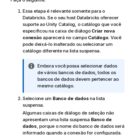
Essa etapa é relevante somente para o
Databricks. Se o seu host Databricks oferecer
suporte ao Unity
Catalog
, o catálogo que você
especificou na caixa de diálogo
Criar nova
conexão
aparecerá no campo
Catálogo
. Você
pode deixá-lo inalterado ou selecionar um
catálogo diferente na lista suspensa.
N
Embora você possa selecionar dados
o
de vários bancos de dados, todos os
t
bancos de dados devem pertencer ao
a
mesmo catálogo.
i
Selecione um
Banco de dados
na lista
n
suspensa.
f
o
Algumas caixas de diálogo de seleção não
r
apresentam uma lista suspensa
Banco de
m
dados
, porque o nome do banco de dados será
a
informado quando a conexão for configurada.