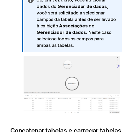
o
dados do
Gerenciador de dados
,
t
você será solicitado a selecionar
a
campos da tabela antes de ser levado
i
à exibição
Associações
do
n
Gerenciador de dados
. Neste caso,
f
selecione todos os campos para
o
ambas as tabelas.
r
m
a
t
i
v
a
Concatenar tabelas e carregar tabelas