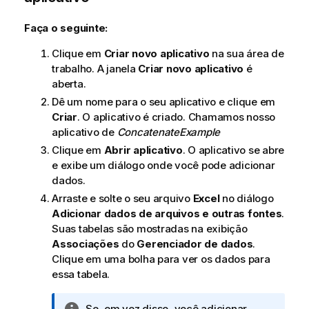
Faça o seguinte:
Clique em
Criar novo aplicativo
na sua área de
trabalho. A janela
Criar novo aplicativo
é
aberta.
Dê um nome para o seu aplicativo e clique em
Criar
. O aplicativo é criado. Chamamos nosso
aplicativo de
ConcatenateExample
Clique em
Abrir aplicativo
. O aplicativo se abre
e exibe um diálogo onde você pode adicionar
dados.
Arraste e solte o seu arquivo
Excel
no diálogo
Adicionar dados de arquivos e outras fontes
.
Suas tabelas são mostradas na exibição
Associações
do
Gerenciador de dados
.
Clique em uma bolha para ver os dados para
essa tabela.
N
Se, em vez disso, você adicionar