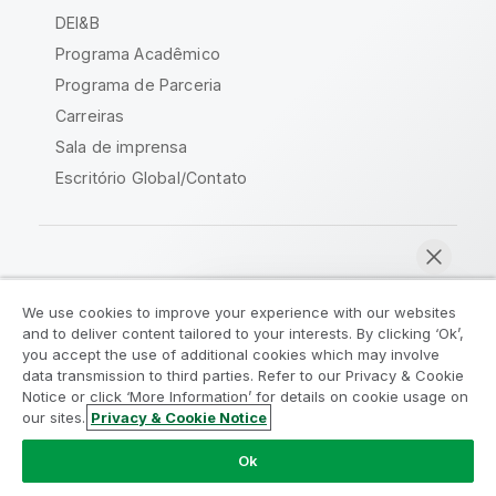
DEI&B
Programa Acadêmico
Programa de Parceria
Carreiras
Sala de imprensa
Escritório Global/Contato
Comunidade Qlik
We use cookies to improve your experience with our websites
and to deliver content tailored to your interests. By clicking ‘Ok’,
Acordos legais
Termos do produto
you accept the use of additional cookies which may involve
data transmission to third parties. Refer to our Privacy & Cookie
Legal Policies
Políticas Legais
Notice or click ‘More Information’ for details on cookie usage on
Termos de uso
Marcas comerciais
our sites.
Privacy & Cookie Notice
Bater papo agora
Do Not Share My Info
Ok
Copyright © 1993-2026 QlikTech International AB. Todos os
direitos reservados.