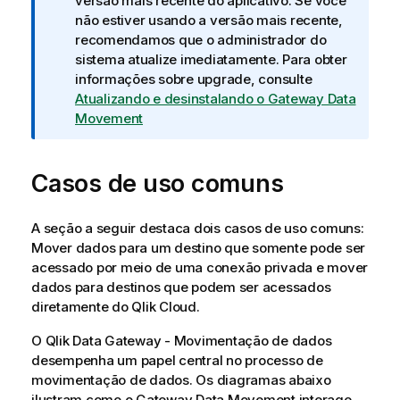
t
versão mais recente do aplicativo. Se você
m
a
não estiver usando a versão mais recente,
e
i
recomendamos que o administrador do
n
n
sistema atualize imediatamente. Para obter
t
f
informações sobre upgrade, consulte
a
o
Atualizando e desinstalando o Gateway Data
l
r
Movement
d
m
o
a
Q
Casos de uso comuns
t
l
i
i
v
k
A seção a seguir destaca dois casos de uso comuns:
a
C
Mover dados para um destino que somente pode ser
l
acessado por meio de uma conexão privada e mover
o
dados para destinos que podem ser acessados
u
diretamente do
Qlik Cloud
.
d
O
Qlik Data Gateway - Movimentação de dados
desempenha um papel central no processo de
movimentação de dados. Os diagramas abaixo
ilustram como o
Gateway Data Movement
interage