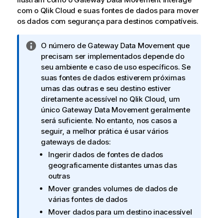
com o Qlik Cloud e suas fontes de dados para mover
os dados com segurança para destinos compatíveis.
N
O número de
Gateway Data Movement
que
o
precisam ser implementados depende do
t
seu ambiente e caso de uso específicos. Se
a
suas fontes de dados estiverem próximas
i
umas das outras e seu destino estiver
n
diretamente acessível no Qlik Cloud, um
f
único
Gateway Data Movement
geralmente
o
será suficiente. No entanto, nos casos a
r
seguir, a melhor prática é usar vários
m
gateways de dados
:
a
Ingerir dados de fontes de dados
t
geograficamente distantes umas das
i
outras
v
Mover grandes volumes de dados de
a
várias fontes de dados
Mover dados para um destino inacessível