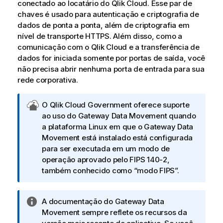
conectado ao locatário do
Qlik Cloud
. Esse par de
chaves é usado para autenticação e criptografia de
dados de ponta a ponta, além de criptografia em
nível de transporte HTTPS. Além disso, como a
comunicação com o
Qlik Cloud
e a transferência de
dados for iniciada somente por portas de saída, você
não precisa abrir nenhuma porta de entrada para sua
rede corporativa.
N
O
Qlik Cloud Government
oferece suporte
o
ao uso do
Gateway Data Movement
quando
t
a plataforma Linux em que o
Gateway Data
a
Movement
está instalado está configurada
g
para ser executada em um modo de
o
operação aprovado pelo FIPS 140-2,
v
também conhecido como “modo FIPS”.
e
r
N
A documentação do
Gateway Data
n
o
Movement
sempre reflete os recursos da
a