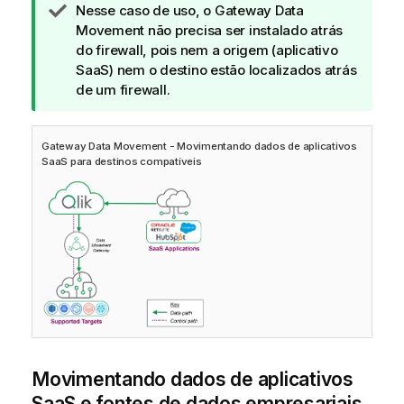
N
Nesse caso de uso, o
Gateway Data
o
Movement
não precisa ser instalado atrás
t
do firewall, pois nem a origem (aplicativo
a
SaaS) nem o destino estão localizados atrás
d
de um firewall.
e
d
Gateway Data Movement
- Movimentando dados de aplicativos
i
SaaS para destinos compatíveis
c
a
Movimentando dados de aplicativos
SaaS e fontes de dados empresariais