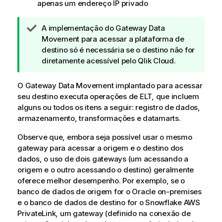
apenas um endereço IP privado
N
A implementação do
Gateway Data
o
Movement
para acessar a plataforma de
t
destino só é necessária se o destino não for
a
diretamente acessível pelo
Qlik Cloud
.
d
e
O
Gateway Data Movement
implantado para acessar
d
seu destino executa operações de ELT, que incluem
i
alguns ou todos os itens a seguir: registro de dados,
c
armazenamento, transformações e datamarts.
a
Observe que, embora seja possível usar o mesmo
gateway para acessar a origem e o destino dos
dados, o uso de dois gateways (um acessando a
origem e o outro acessando o destino) geralmente
oferece melhor desempenho. Por exemplo, se o
banco de dados de origem for o Oracle on-premises
e o banco de dados de destino for o Snowflake AWS
PrivateLink, um gateway (definido na conexão de