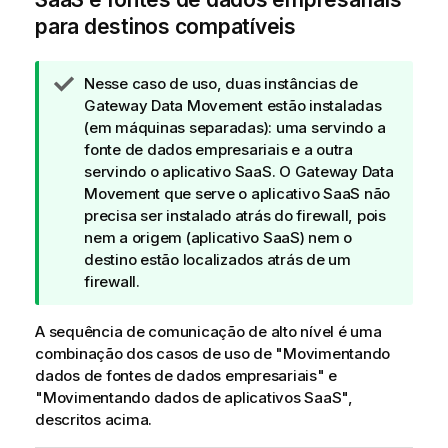
para destinos compatíveis
N
Nesse caso de uso, duas instâncias de
o
Gateway Data Movement
estão instaladas
t
(em máquinas separadas): uma servindo a
a
fonte de dados empresariais e a outra
d
servindo o aplicativo SaaS. O
Gateway Data
e
Movement
que serve o aplicativo SaaS não
d
precisa ser instalado atrás do firewall, pois
i
nem a origem (aplicativo SaaS) nem o
c
destino estão localizados atrás de um
a
firewall.
A sequência de comunicação de alto nível é uma
combinação dos casos de uso de "Movimentando
dados de fontes de dados empresariais" e
"Movimentando dados de aplicativos SaaS",
descritos acima.