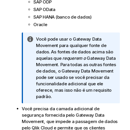
SAP ODP
SAP OData
SAP HANA (banco de dados)
Oracle
N
Você pode usar o
Gateway Data
o
Movement
para qualquer fonte de
t
dados. As fontes de dados acima são
a
aquelas que
requerem o
Gateway Data
i
Movement
. Para todas as outras fontes
n
de dados, o
Gateway Data Movement
f
pode ser usado se você precisar da
o
funcionalidade adicional que ele
r
oferece, mas isso não é um requisito
m
padrão.
a
Você precisa da camada adicional de
t
segurança fornecida pelo
Gateway Data
i
Movement
, que impede a passagem de dados
v
pelo Qlik Cloud e permite que os clientes
a