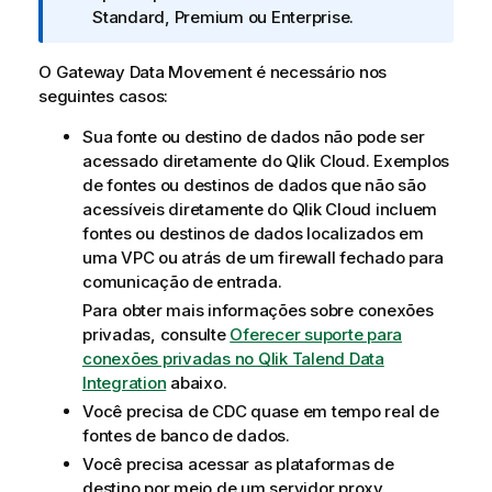
t
Standard, Premium ou Enterprise.
a
i
O
Gateway Data Movement
é necessário nos
n
seguintes casos:
f
Sua fonte ou destino de dados não pode ser
o
acessado diretamente do
Qlik Cloud
. Exemplos
r
de fontes ou destinos de dados que não são
m
acessíveis diretamente do
Qlik Cloud
incluem
a
fontes ou destinos de dados localizados em
t
uma VPC ou atrás de um firewall fechado para
i
comunicação de entrada.
v
a
Para obter mais informações sobre conexões
privadas, consulte
Oferecer suporte para
conexões privadas no Qlik Talend Data
Integration
abaixo.
Você precisa de CDC quase em tempo real de
fontes de banco de dados.
Você precisa acessar as plataformas de
destino por meio de um servidor proxy.