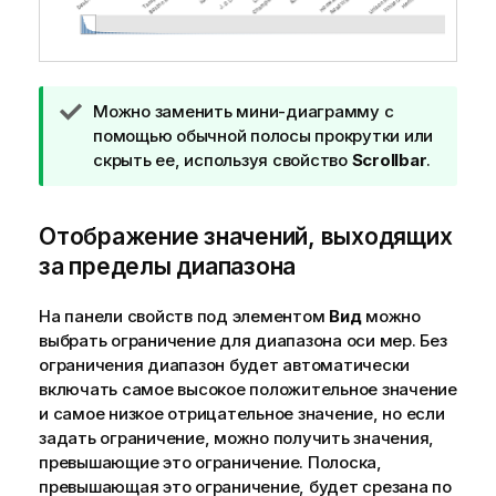
П
Можно заменить мини-диаграмму с
р
помощью обычной полосы прокрутки или
и
скрыть ее, используя свойство
Scrollbar
.
м
е
Отображение значений, выходящих
ч
а
за пределы диапазона
н
и
На панели
свойств
под элементом
Вид
можно
е
выбрать ограничение для диапазона оси мер. Без
к
ограничения диапазон будет автоматически
п
включать самое высокое положительное значение
о
и самое низкое отрицательное значение, но если
д
задать ограничение, можно получить значения,
с
превышающие это ограничение. Полоска,
к
превышающая это ограничение, будет срезана по