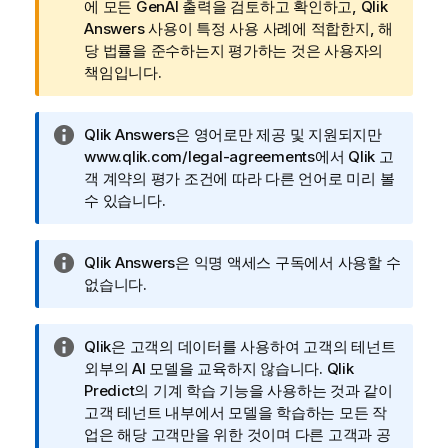
메
에 모든 GenAI 출력을 검토하고 확인하고,
Qlik
o
모
Answers
사용이 특정 사용 사례에 적합한지, 해
u
당 법률을 준수하는지 평가하는 것은 사용자의
d
책임입니다.
정
부
메
정
Qlik Answers
은 영어로만 제공 및 지원되지만
모
보
www.qlik.com/legal-agreements에서 Qlik 고
메
객 계약의 평가 조건에 따라 다른 언어로 미리 볼
모
수 있습니다.
정
Qlik Answers
은
익명 액세스
구독에서 사용할 수
보
없습니다.
메
모
정
Qlik
은 고객의 데이터를 사용하여 고객의 테넌트
보
외부의 AI 모델을 교육하지 않습니다. Qlik
메
Predict의 기계 학습 기능을 사용하는 것과 같이
모
고객 테넌트 내부에서 모델을 학습하는 모든 작
업은 해당 고객만을 위한 것이며 다른 고객과 공