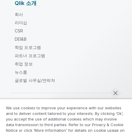
Qlik 소개
회사
리더십
CSR
DEI&B
학업 프로그램
파트너 프로그램
취업 정보
뉴스룸
글로벌 사무실/연락처
We use cookies to improve your experience with our websites
Qlik Community
and to deliver content tailored to your interests. By clicking ‘Ok’,
you accept the use of additional cookies which may involve
data transmission to third parties. Refer to our Privacy & Cookie
법적 계약
제품 약관
Legal Policies
Notice or click ‘More Information’ for details on cookie usage on