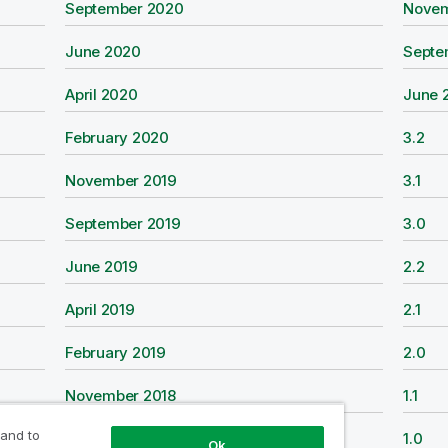
W
September 2020
W
Novem
n
n
i
i
d
d
W
June 2020
W
Septe
n
n
o
o
i
i
d
d
w
w
W
April 2020
W
June 
n
n
o
o
s
s
i
i
d
d
w
w
에
에
W
February 2020
W
3.2
n
n
o
o
s
s
서
서
i
i
d
d
w
w
에
에
의
의
W
November 2019
W
3.1
n
n
o
o
s
s
서
서
Q
Q
i
i
d
d
w
w
에
에
의
의
l
l
W
September 2019
W
3.0
n
n
o
o
s
s
서
서
Q
Q
i
i
i
i
d
d
w
w
에
에
의
의
l
l
k
k
W
June 2019
W
2.2
n
n
o
o
s
s
서
서
Q
Q
i
i
S
S
i
i
d
d
w
w
에
에
의
의
l
l
k
k
e
e
W
April 2019
W
2.1
n
n
o
o
s
s
서
서
Q
Q
i
i
S
S
n
n
i
i
d
d
w
w
에
에
의
의
l
l
k
k
e
e
s
s
W
February 2019
W
2.0
n
n
o
o
s
s
서
서
Q
Q
i
i
S
S
n
n
e
e
i
i
d
d
w
w
에
에
의
의
l
l
k
k
e
e
s
s
W
November 2018
W
1.1
n
n
o
o
s
s
서
서
Q
Q
i
i
S
S
n
n
e
e
i
i
d
d
w
w
에
에
의
의
l
l
k
k
e
e
s
s
 and to
W
September 2018
W
1.0
n
n
o
o
s
s
서
서
Q
Q
i
i
S
S
Ok
n
n
e
e