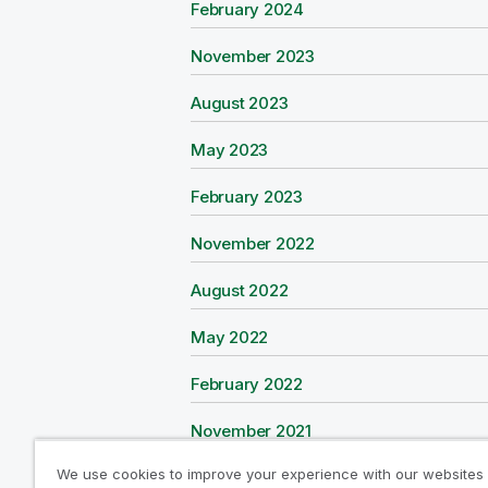
W
February 2024
n
i
d
W
November 2023
n
o
i
d
w
W
August 2023
n
o
s
i
d
w
에
W
May 2023
n
o
s
서
i
d
w
에
의
W
February 2023
n
o
s
서
Q
i
d
w
에
의
l
W
November 2022
n
o
s
서
Q
i
i
d
w
에
의
l
k
W
August 2022
n
o
s
서
Q
i
S
i
d
w
에
의
l
k
e
W
May 2022
n
o
s
서
Q
i
S
n
i
d
w
에
의
l
k
e
s
W
February 2022
n
o
s
서
Q
i
S
n
e
i
d
w
에
의
l
k
e
s
W
November 2021
n
o
s
서
Q
i
S
n
e
i
d
w
에
의
l
k
e
s
We use cookies to improve your experience with our websites
W
August 2021
n
o
s
서
Q
i
S
n
e