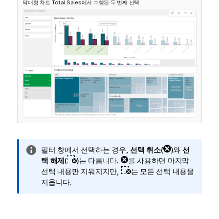
막대형 차트
Total Sales
에서 수행된 두 번째 선택
정
필터 창에서 선택하는 경우,
선택 취소
(
)와
선
보
택 해제
(
)는 다릅니다.
를 사용하면 마지막
메
선택 내용만 지워지지만,
는 모든 선택 내용을
모
지웁니다.