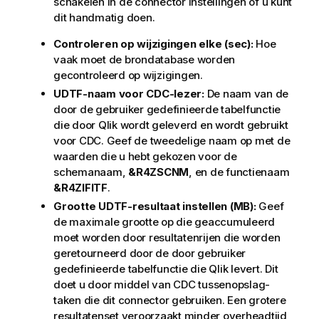
schakelen in de
connector
instellingen of u kunt
dit handmatig doen.
Controleren op wijzigingen elke (sec):
Hoe
vaak moet de brondatabase worden
gecontroleerd op wijzigingen.
UDTF-naam voor CDC-lezer:
De naam van de
door de gebruiker gedefinieerde tabelfunctie
die door
Qlik
wordt geleverd en wordt gebruikt
voor CDC. Geef de tweedelige naam op met de
waarden die u hebt gekozen voor de
schemanaam,
&R4ZSCNM
, en de functienaam
&R4ZIFITF
.
Grootte UDTF-resultaat instellen (MB):
Geef
de maximale grootte op die geaccumuleerd
moet worden door resultatenrijen die worden
geretourneerd door de door gebruiker
gedefinieerde tabelfunctie die
Qlik
levert. Dit
doet u door middel van CDC
tussenopslag
-
taken die dit
connector
gebruiken. Een grotere
resultatenset veroorzaakt minder overheadtijd