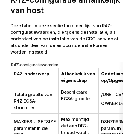
van host
Deze tabel in deze sectie toont een lijst van R4Z-
configuratiewaarden, die tijdens de installatie, als
onderdeel van de installatie van de CDC-service of
als onderdeel van de eindpuntdefinitie kunnen
worden ingesteld.
R4Z-configuratiewaarden
R4Z-onderwerp
Afhankelijk van
Gedefinieerd
eigenschap
op/Opgevraag
Beschikbare
Totale grootte van
/DNET,CSM,…
ECSA-grootte
R4Z ECSA-
OWNERID=ALL
structuren
Maximumtijd
MAXRESULSETSIZE
DSNZPARM IR
dat een DB2-
parameter in de
param. in
thread wacht