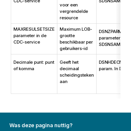
CDC-service
SDSNSAMP(DSN
voor een
vergrendelde
resource
MAXRESULSETSIZE
Maximum LOB-
DSNZPARM LO
parameter in de
grootte
parameter in
CDC-service
beschikbaar per
SDSNSAMP(DSN
gebruikers-id
Decimale punt: punt
Geeft het
DSNHDECM DE
of komma
decimaal
param. In DSN
scheidingsteken
aan
Was deze pagina nuttig?