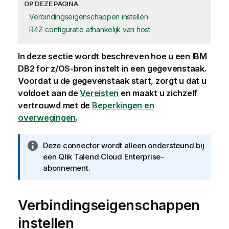
OP DEZE PAGINA
Verbindingseigenschappen instellen
R4Z-configuratie afhankelijk van host
In deze sectie wordt beschreven hoe u een IBM
DB2 for z/OS-bron instelt in een gegevenstaak.
Voordat u de gegevenstaak start, zorgt u dat u
voldoet aan de
Vereisten
en maakt u zichzelf
vertrouwd met de
Beperkingen en
overwegingen
.
I
Deze connector wordt alleen ondersteund bij
n
een
Qlik Talend Cloud Enterprise
-
f
abonnement.
o
r
Verbindingseigenschappen
m
a
instellen
t