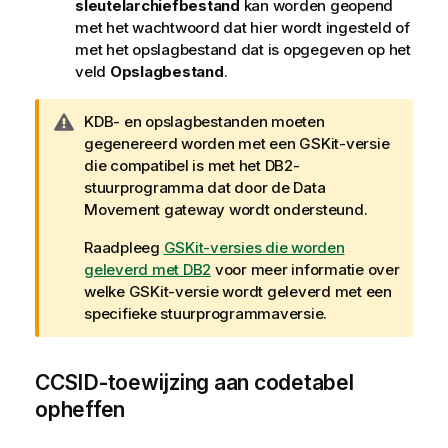
sleutelarchiefbestand
kan worden geopend
met het wachtwoord dat hier wordt ingesteld of
met het opslagbestand dat is opgegeven op het
veld
Opslagbestand
.
W
KDB- en opslagbestanden moeten
a
gegenereerd worden met een GSKit-versie
a
die compatibel is met het DB2-
r
stuurprogramma dat door de
Data
s
Movement gateway
wordt ondersteund.
c
Raadpleeg
GSKit-versies die worden
h
geleverd met DB2
voor meer informatie over
u
welke GSKit-versie wordt geleverd met een
w
specifieke stuurprogrammaversie.
i
n
g
CCSID-toewijzing aan codetabel
opheffen