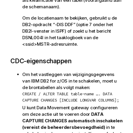
als kwalificatie van een tabel (voorafgaand aan
de schemanaam).
Om de locatienaam te bekijken, gebruikt u de
DB2-opdracht “-DIS DDF” (optie 7 onder het
DB2I-venster in ISPF) of zoekt u het bericht
DSNL004I in het taaklogboek van de
<ssid>MSTR-adresruimte.
CDC-eigenschappen
Om het vastleggen van wijzigingsgegevens
van
IBM DB2 for z/OS
in te schakelen, moet u
de brontabellen als volgt maken:
CREATE / ALTER TABLE table-name …. DATA
CAPTURE CHANGES [INCLUDE LONGVAR COLUMNS];
U kunt
Data Movement gateway
configureren
om deze actie uit te voeren door
DATA
CAPTURE CHANGES automatisch inschakelen
(vereist de beheerdersbevoegdheid)
in te