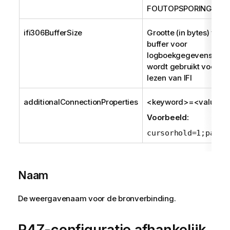
FOUTOPSPORING
ifi306BufferSize
Grootte (in bytes) van
buffer voor
logboekgegevens die
wordt gebruikt voor he
lezen van IFI
additionalConnectionProperties
<keyword>=<value>;
Voorbeeld:
cursorhold=1;patch
Naam
De weergavenaam voor de bronverbinding.
R4Z-configuratie afhankelijk