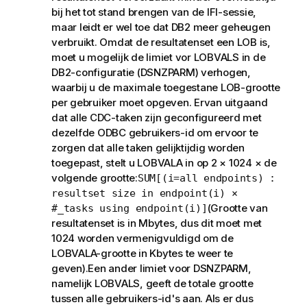
bij het tot stand brengen van de IFI-sessie,
maar leidt er wel toe dat DB2 meer geheugen
verbruikt. Omdat de resultatenset een LOB is,
moet u mogelijk de limiet vor LOBVALS in de
DB2-configuratie (DSNZPARM) verhogen,
waarbij u de maximale toegestane LOB-grootte
per gebruiker moet opgeven. Ervan uitgaand
dat alle CDC-taken zijn geconfigureerd met
dezelfde ODBC gebruikers-id om ervoor te
zorgen dat alle taken gelijktijdig worden
toegepast, stelt u LOBVALA in op 2 × 1024 × de
volgende grootte:
SUM[(i=all endpoints) :
resultset size in endpoint(i) ×
(Grootte van
#_tasks using endpoint(i)]
resultatenset is in Mbytes, dus dit moet met
1024 worden vermenigvuldigd om de
LOBVALA-grootte in Kbytes te weer te
geven).Een ander limiet voor DSNZPARM,
namelijk LOBVALS, geeft de totale grootte
tussen alle gebruikers-id's aan. Als er dus