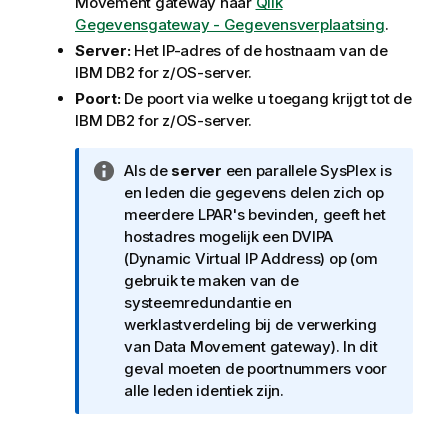
Movement gateway
naar
Qlik
Gegevensgateway - Gegevensverplaatsing
.
Server:
Het IP-adres of de hostnaam van de
IBM DB2 for z/OS-server.
Poort:
De poort via welke u toegang krijgt tot de
IBM DB2 for z/OS-server.
I
Als de
server
een parallele SysPlex is
n
en leden die gegevens delen zich op
f
meerdere LPAR's bevinden, geeft het
o
hostadres mogelijk een DVIPA
r
(Dynamic Virtual IP Address) op (om
m
gebruik te maken van de
a
systeemredundantie en
t
werklastverdeling bij de verwerking
i
van
Data Movement gateway
). In dit
e
geval moeten de poortnummers voor
alle leden identiek zijn.