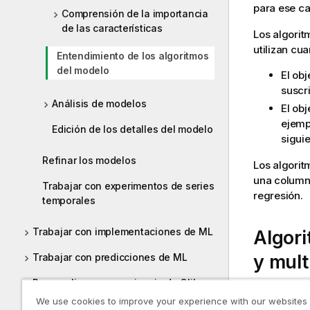
para ese ca
Comprensión de la importancia
de las características
Los algorit
utilizan cu
Entendimiento de los algoritmos
del modelo
El obj
suscri
Análisis de modelos
El obj
ejemp
Edición de los detalles del modelo
siguie
Refinar los modelos
Los algorit
una column
Trabajar con experimentos de series
regresión.
temporales
Trabajar con implementaciones de ML
Algori
y mult
Trabajar con predicciones de ML
Personalizar su experiencia de Qlik
Qlik Predict
Predict
We use cookies to improve your experience with our websites