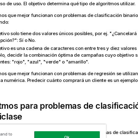
so de uso. El objetivo determina qué tipo de algoritmos utilizar.
mos que mejor funcionan con problemas de clasificación binario
ando:
etivo solo tiene dos valores únicos posibles, por ej. "¿Cancelará 
pción?": Sí o No.
etivo es una cadena de caracteres con entre tres y diez valores 
lo, decidir la combinación óptima de campañas cuyo objetivo s
ntes: "rojo", "azul", "verde" o "amarillo".
mos que mejor funcionan con problemas de regresión se utilizan s
a numérica. Predecir cuánto comprará un cliente es un ejempl
tmos para problemas de clasificaci
iclase
utiliza los algoritmos siguientes para los problemas de clasifica
 and to
Ok