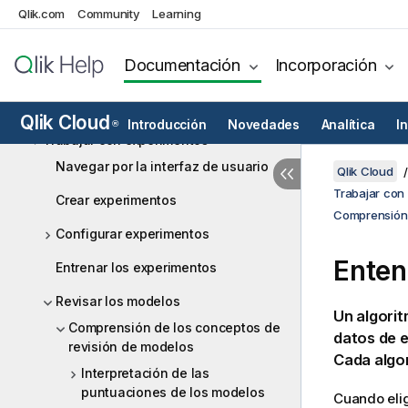
Qlik.com
Community
Learning
Presentamos el aprendizaje
automático automatizado o Machine
Learning (ML) automatizado (AutoML)
Documentación
Incorporación
Comprender el aprendizaje
automático (machine learning, ML)
Qlik Cloud
Introducción
Novedades
Analítica
I
®
Trabajar con experimentos
Navegar por la interfaz de usuario
Qlik Cloud
Trabajar con
Crear experimentos
Comprensión 
Configurar experimentos
Enten
Entrenar los experimentos
Revisar los modelos
Un algori
Comprensión de los conceptos de
datos de e
revisión de modelos
Cada algor
Interpretación de las
puntuaciones de los modelos
Cuando elig