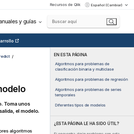
Recursos de Qlik
Español (Cambiar)
nuales y guías
arrollo
EN ESTA PÁGINA
redict
Algoritmos para problemas de
clasificación binaria y multiclase
Algoritmos para problemas de regresión
modelo
Algoritmos para problemas de series
temporales
o. Toma unos
Diferentes tipos de modelos
alida, el modelo.
¿ESTA PÁGINA LE HA SIDO ÚTIL?
ores algoritmos
Si encuentra algún problema con esta