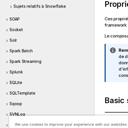
Propr
f
Sujets relatifs à Snowflake
o
r
Ces proprié
SOAP
m
framework
a
Socket
t
Le compos
i
Solr
o
N
Rem
Spark Batch
n
o
de d
s
Spark Streaming
t
donn
e
d'in
Splunk
I
cons
n
SQLite
f
SQLTemplate
o
Basic 
r
Sqoop
m
a
SVNLog
Propriété
t
We use cookies to improve your experience with our websites
Sybase
i