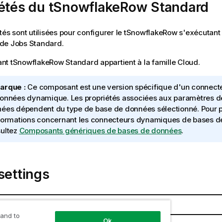
iétés du tSnowflakeRow Standard
tés sont utilisées pour configurer le
tSnowflakeRow
s'exécutant 
 de Jobs
Standard
.
ant
tSnowflakeRow
Standard
appartient à la famille
Cloud
.
arque :
Ce composant est une version spécifique d'un connect
onnées dynamique. Les propriétés associées aux paramètres de
ées dépendent du type de base de données sélectionné. Pour p
formations concernant les connecteurs dynamiques de bases d
ultez
Composants génériques de bases de données
.
settings
s
Description
 and to
Ok