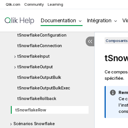
tSnowflakeBulkExec
Qlik.com
Community
Learning
tSnowflakeClose
Documentation
Intégration
Vi
tSnowflakeCommit
tSnowflakeConfiguration
Composants 
tSnowflakeConnection
tSno
tSnowflakeInput
tSnowflakeOutput
Ce composa
tSnowflakeOutputBulk
spécifiée.
tSnowflakeOutputBulkExec
N
Rem
tSnowflakeRollback
o
Ce c
t
l'in
tSnowflakeRow
e
cons
I
Scénarios Snowflake
n