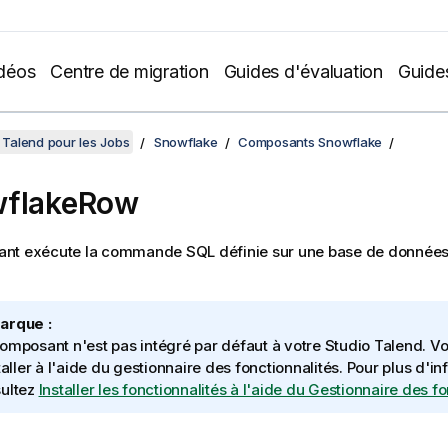
déos
Centre de migration
Guides d'évaluation
Guide
Talend pour les Jobs
Snowflake
Composants Snowflake
wflakeRow
nt exécute la commande SQL définie sur une base de donnée
arque :
omposant n'est pas intégré par défaut à votre
Studio Talend
. V
staller à l'aide du gestionnaire des fonctionnalités.
Pour plus d'in
ultez
Installer les fonctionnalités à l'aide du Gestionnaire des f