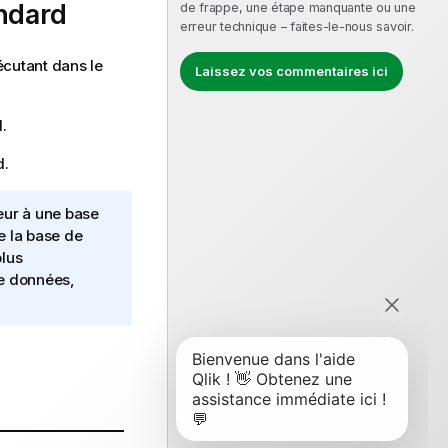
ndard
de frappe, une étape manquante ou une
erreur technique – faites-le-nous savoir.
cutant dans le
Laissez vos commentaires ici
d
.
d
.
eur à une base
 la base de
lus
e données,