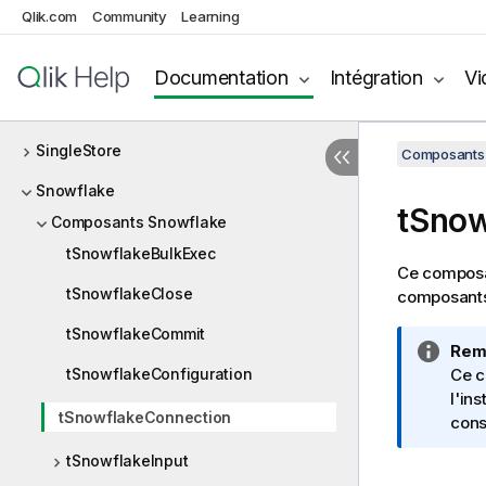
Qlik.com
Community
Learning
SCDELT
SCP
Documentation
Intégration
Vi
ServiceNow
SingleStore
Composants 
Snowflake
tSnow
Composants Snowflake
tSnowflakeBulkExec
Ce composan
tSnowflakeClose
composants
tSnowflakeCommit
N
Rem
tSnowflakeConfiguration
o
Ce c
t
l'in
tSnowflakeConnection
e
cons
I
tSnowflakeInput
n