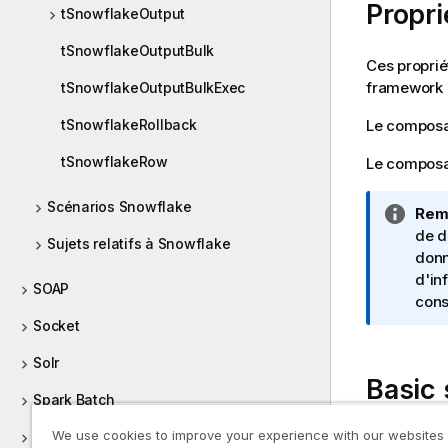
Propr
f
tSnowflakeOutput
o
tSnowflakeOutputBulk
r
Ces proprié
m
framework
tSnowflakeOutputBulkExec
a
t
Le compos
tSnowflakeRollback
i
o
tSnowflakeRow
Le composan
n
s
Scénarios Snowflake
N
Rem
o
de d
Sujets relatifs à Snowflake
t
donn
e
d'in
SOAP
I
cons
n
Socket
f
Solr
o
Basic 
r
Spark Batch
m
a
We use cookies to improve your experience with our websites
Spark Streaming