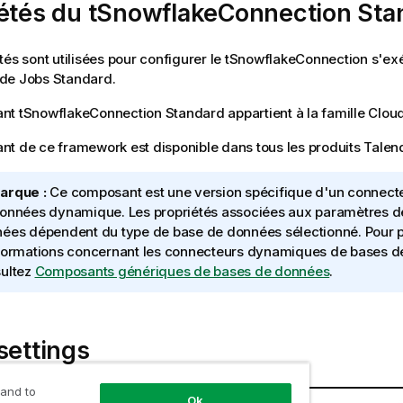
iétés du tSnowflakeConnection Sta
tés sont utilisées pour configurer le
tSnowflakeConnection
s'exé
 de Jobs
Standard
.
ant
tSnowflakeConnection
Standard
appartient à la famille
Clou
t de ce framework est disponible dans tous les produits
Talen
arque :
Ce composant est une version spécifique d'un connect
onnées dynamique. Les propriétés associées aux paramètres de
ées dépendent du type de base de données sélectionné. Pour p
formations concernant les connecteurs dynamiques de bases d
ultez
Composants génériques de bases de données
.
settings
 and to
Ok