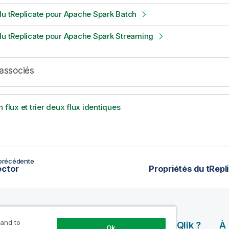
du tReplicate pour Apache Spark Batch
du tReplicate pour Apache Spark Streaming
associés
 flux et trier deux flux identiques
précédente
ector
Propriétés du tRepl
 and to
rces
Produits
Pourquoi Qlik ?
À
Ok