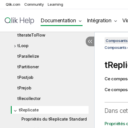
tFlowToIterate
Qlik.com
Community
Learning
tForeach
Documentation
Intégration
Vi
tInfiniteLoop
tIterateToFlow
Composants 
tLoop
Composants d'
tParallelize
tRepl
tPartitioner
tPostjob
Ce composan
tPrejob
Ce composa
tRecollector
Dans cet
tReplicate
Propriétés du tReplicate Standard
Propriétés 