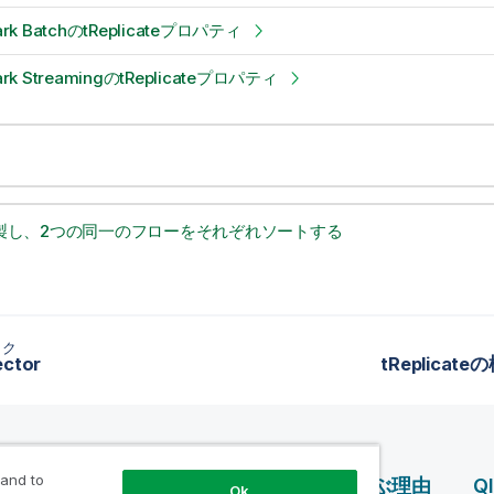
ark BatchのtReplicateプロパティ
ark StreamingのtReplicateプロパティ
製し、2つの同一のフローをそれぞれソートする
ック
ector
tReplica
 and to
ス
製品案内
Qlik を選ぶ理由
Q
Ok