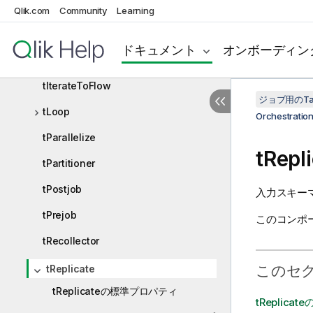
tFlowToIterate
Qlik.com
Community
Learning
tForeach
ドキュメント
オンボーディン
tInfiniteLoop
tIterateToFlow
ジョブ用のTa
tLoop
Orchestrat
tParallelize
tRepl
tPartitioner
tPostjob
入力スキー
tPrejob
このコンポ
tRecollector
このセ
tReplicate
tReplicateの標準プロパティ
tReplic