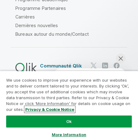
Programme Partenaires
Carrières
Dernières nouvelles
Bureaux autour du monde/Contact
Communauté Qlik
We use cookies to improve your experience with our websites
Contrats juridiques
and to deliver content tailored to your interests. By clicking ‘Ok’,
Conditions d'utilisation des produits
you accept the use of additional cookies which may involve
data transmission to third parties. Refer to our Privacy & Cookie
Legal Policies
Conditions légales
Notice or click ‘More Information’ for details on cookie usage on
Conditions d'utilisation
Marques
our sites.
Privacy & Cookie Notice
Discuter maintenant
Do Not Share My Info
Ok
Copyright © 1993-2026 QlikTech International AB. Tous
droits réservés.
More Information