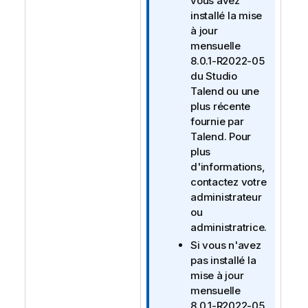
vous avez
o
installé la mise
r
à jour
m
mensuelle
a
8.0.1-R2022-05
t
du
Studio
i
Talend
ou une
o
plus récente
n
fournie par
s
Talend
. Pour
plus
d'informations,
contactez votre
administrateur
ou
administratrice.
Si vous n'avez
pas installé la
mise à jour
mensuelle
8.0.1-R2022-05