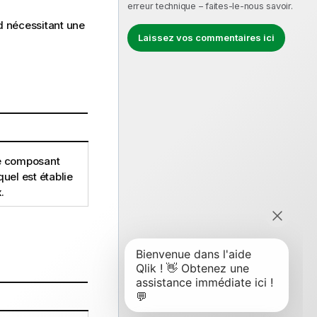
erreur technique – faites-le-nous savoir.
d
nécessitant une
Laissez vos commentaires ici
le composant
uel est établie
.