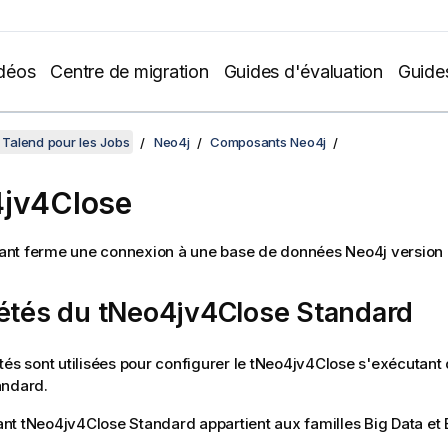
déos
Centre de migration
Guides d'évaluation
Guide
Talend pour les Jobs
Neo4j
Composants Neo4j
4jv4Close
nt ferme une connexion à une base de données Neo4j version 
iétés du tNeo4jv4Close Standard
tés sont utilisées pour configurer le
tNeo4jv4Close
s'exécutant 
andard
.
ant
tNeo4jv4Close
Standard
appartient aux familles
Big Data
et