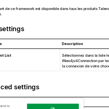
t de ce framework est disponible dans tous les produits
Talen
n.
settings
s
Description
t List
Sélectionnez dans la liste 
tNeo4jv4Connection par leq
la connexion de votre choix
ced settings
s
Description
 and to
Ok