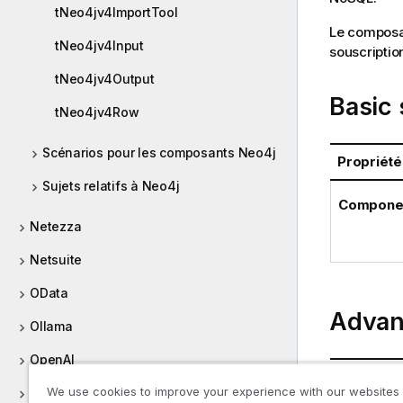
tNeo4jv4ImportTool
Le composan
tNeo4jv4Input
souscriptio
tNeo4jv4Output
Basic 
tNeo4jv4Row
Scénarios pour les composants Neo4j
Propriété
Sujets relatifs à Neo4j
Componen
Netezza
Netsuite
OData
Advan
Ollama
OpenAI
Propriété
We use cookies to improve your experience with our websites
Oracle