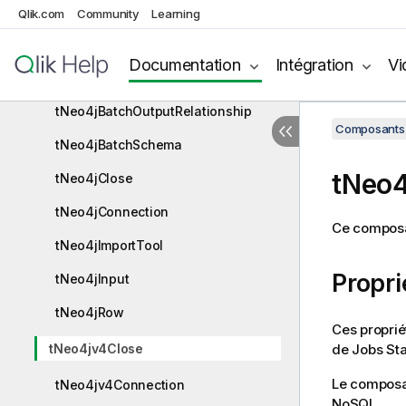
Qlik.com
Community
Learning
Neo4j
Composants Neo4j
Documentation
Intégration
Vi
tNeo4jBatchOutput
tNeo4jBatchOutputRelationship
Composants 
tNeo4jBatchSchema
tNeo
tNeo4jClose
tNeo4jConnection
Ce composa
tNeo4jImportTool
Propr
tNeo4jInput
tNeo4jRow
Ces proprié
de Jobs
St
tNeo4jv4Close
Le compos
tNeo4jv4Connection
NoSQL
.