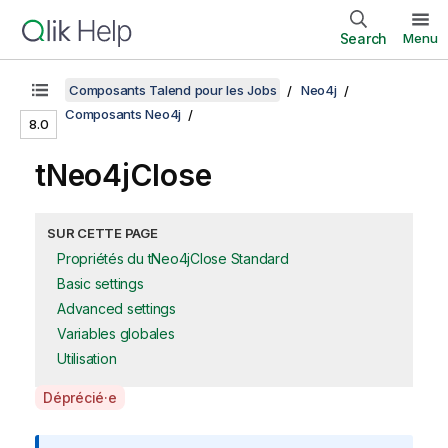
Search
Menu
Composants Talend pour les Jobs
Neo4j
Composants Neo4j
8.0
tNeo4jClose
SUR CETTE PAGE
Propriétés du tNeo4jClose Standard
Basic settings
Advanced settings
Variables globales
Utilisation
A
Déprécié·e
v
a