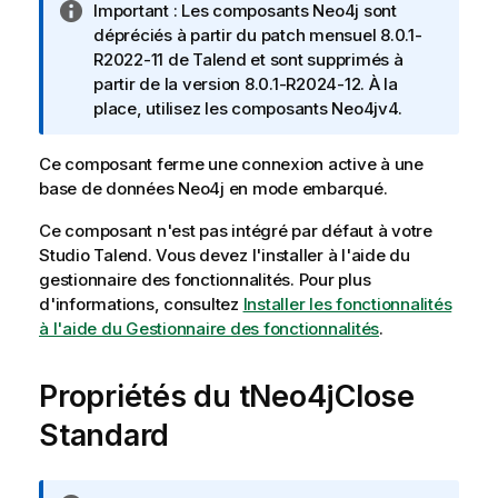
N
Important :
Les composants Neo4j sont
i
o
dépréciés à partir du patch mensuel 8.0.1-
l
t
R2022-11 de
Talend
et sont supprimés à
a
e
partir de la version 8.0.1-R2024-12. À la
b
I
place, utilisez les composants Neo4jv4.
i
n
l
f
i
Ce composant ferme une connexion active à une
o
t
base de données Neo4j en mode embarqué.
r
y
Ce composant n'est pas intégré par défaut à votre
m
-
Studio Talend
a
. Vous devez l'installer à l'aide du
n
gestionnaire des fonctionnalités.
t
Pour plus
o
d'informations, consultez
i
Installer les fonctionnalités
t
à l'aide du Gestionnaire des fonctionnalités
o
.
e
n
s
Propriétés du tNeo4jClose
Standard