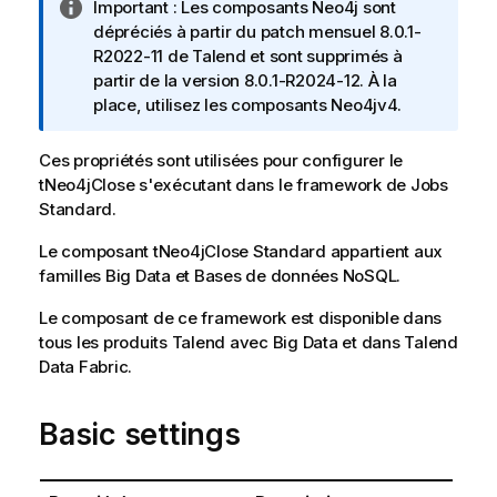
N
Important :
Les composants Neo4j sont
o
dépréciés à partir du patch mensuel 8.0.1-
t
R2022-11 de
Talend
et sont supprimés à
e
partir de la version 8.0.1-R2024-12. À la
I
place, utilisez les composants Neo4jv4.
n
f
Ces propriétés sont utilisées pour configurer le
o
tNeo4jClose
s'exécutant dans le framework de Jobs
r
Standard
.
m
Le composant
a
tNeo4jClose
Standard
appartient aux
familles
t
Big Data
et
Bases de données NoSQL
.
i
Le composant de ce framework est disponible dans
o
tous les produits
Talend
avec Big Data et dans
Talend
n
Data Fabric
.
s
Basic settings