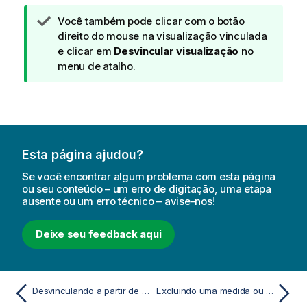
N
Você também pode clicar com o botão
o
direito do mouse na visualização vinculada
t
e clicar em
Desvincular visualização
no
a
menu de atalho.
d
e
d
i
c
Esta página ajudou?
a
Se você encontrar algum problema com esta página
ou seu conteúdo – um erro de digitação, uma etapa
ausente ou um erro técnico – avise-nos!
Deixe seu feedback aqui
Desvinculando a partir de um item mestre
Excluindo uma medida ou dimensão mestre