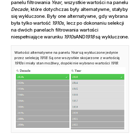
panelu filtrowania
Year
, wszystkie wartości na panelu
Decade
, które dotychczas były alternatywne, stałyby
się wykluczone. Były one alternatywne, gdy wybrana
była tylko wartość
1910s
, lecz po dokonaniu selekcji
na dwóch panelach filtrowania wartości
niespełniające warunku
1910s
AND
1918
są wykluczone.
Wartości alternatywne na panelu
Year
są wykluczone jedynie
przez selekcję
1918
. Są one wszystkie skojarzone z wartością
1910s
i miały stan możliwy, dopóki nie wybrano wartości
1918
.