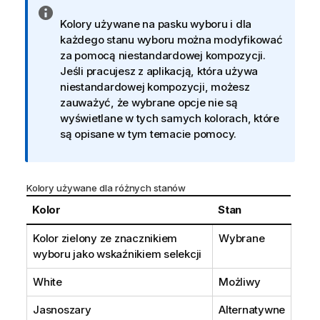
I
Kolory używane na pasku wyboru i dla
n
każdego stanu wyboru można modyfikować
f
za pomocą niestandardowej kompozycji.
o
Jeśli pracujesz z aplikacją, która używa
r
niestandardowej kompozycji, możesz
m
zauważyć, że wybrane opcje nie są
a
wyświetlane w tych samych kolorach, które
c
są opisane w tym temacie pomocy.
j
a
Kolory używane dla różnych stanów
Kolor
Stan
Kolor zielony ze znacznikiem
Wybrane
wyboru jako wskaźnikiem selekcji
White
Możliwy
Jasnoszary
Alternatywne