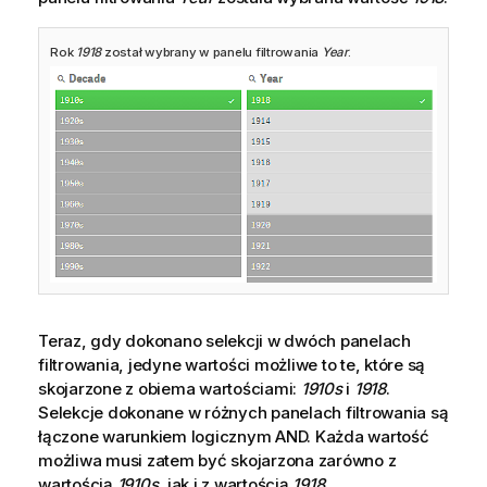
Rok
1918
został wybrany w panelu filtrowania
Year
.
Teraz, gdy dokonano selekcji w dwóch panelach
filtrowania, jedyne wartości możliwe to te, które są
skojarzone z obiema wartościami:
1910s
i
1918
.
Selekcje dokonane w różnych panelach filtrowania są
łączone warunkiem logicznym
AND
. Każda wartość
możliwa musi zatem być skojarzona zarówno z
wartością
1910s
, jak i z wartością
1918
.