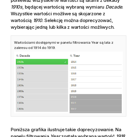
ponieważ wszystkie te wartości są latami z dekady
1910s
, będącej wartością wybraną wymiaru
Decade
.
Wszystkie wartości możliwe są skojarzone z
wartością
1910
. Selekcję można doprecyzować,
wybierając jedną lub kilka z wartości możliwych.
Wartościami dostępnymi w panelu filtrowania Year są lata z
zakresu od 1914 do 1919.
Poniższa grafika ilustruje takie doprecyzowanie. Na
panelu filtrowania
Year
została wybrana wartość
1918
.