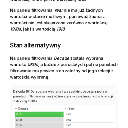
Na panelu filtrowania
Year
nie ma już żadnych
wartości w stanie możliwym, ponieważ żadna z
wartości nie jest skojarzona zarówno z wartością
1910s
, jak i z wartością
1918
.
Stan alternatywny
Na panelu filtrowania
Decade
została wybrana
wartość
1910s
, a każde z pozostałych pól na panelach
filtrowania ma pewien stan zależny od jego relacji z
wartością wybraną.
Dekada 1910s została wybrana i wszystkie pozostałe pola w
panelach filtrowania mają różne style w zależności od ich relacji
z dekadą 1910s.