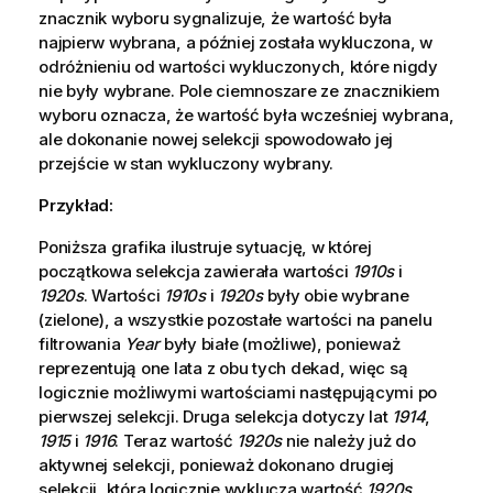
znacznik wyboru sygnalizuje, że wartość była
najpierw wybrana, a później została wykluczona, w
odróżnieniu od wartości wykluczonych, które nigdy
nie były wybrane. Pole ciemnoszare ze znacznikiem
wyboru oznacza, że wartość była wcześniej wybrana,
ale dokonanie nowej selekcji spowodowało jej
przejście w stan wykluczony wybrany.
Przykład:
Poniższa grafika ilustruje sytuację, w której
początkowa selekcja zawierała wartości
1910s
i
1920s
. Wartości
1910s
i
1920s
były obie wybrane
(zielone), a wszystkie pozostałe wartości na panelu
filtrowania
Year
były białe (możliwe), ponieważ
reprezentują one lata z obu tych dekad, więc są
logicznie możliwymi wartościami następującymi po
pierwszej selekcji. Druga selekcja dotyczy lat
1914
,
1915
i
1916
. Teraz wartość
1920s
nie należy już do
aktywnej selekcji, ponieważ dokonano drugiej
selekcji, która logicznie wyklucza wartość
1920s
.