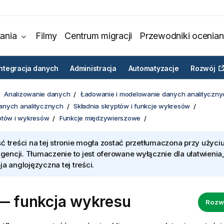
ania
Filmy
Centrum migracji
Przewodniki ocenian
Integracja danych
Administracja
Automatyzacje
Rozwój
Analizowanie danych
Ładowanie i modelowanie danych analityczny
anych analitycznych
Składnia skryptów i funkcje wykresów
ptów i wykresów
Funkcje międzywierszowe
ć treści na tej stronie mogła zostać przetłumaczona przy użyciu
ligencji. Tłumaczenie to jest oferowane wyłącznie dla ułatwienia
ja anglojęzyczna tej treści.
 — funkcja wykresu
Rozw