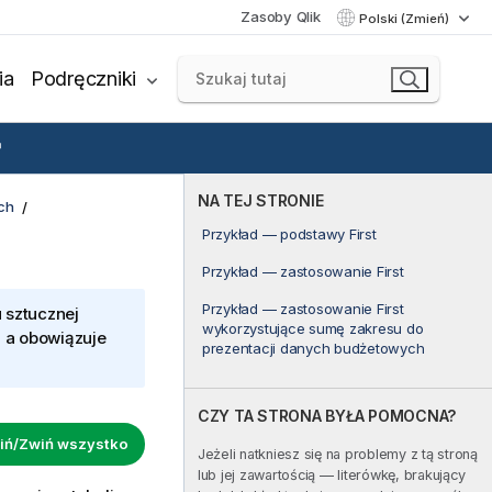
Zasoby Qlik
Polski (Zmień)
ia
Podręczniki
NA TEJ STRONIE
ch
Przykład — podstawy First
Przykład — zastosowanie First
Przykład — zastosowanie First
 sztucznej
wykorzystujące sumę zakresu do
, a obowiązuje
prezentacji danych budżetowych
CZY TA STRONA BYŁA POMOCNA?
iń/Zwiń wszystko
Jeżeli natkniesz się na problemy z tą stroną
lub jej zawartością — literówkę, brakujący