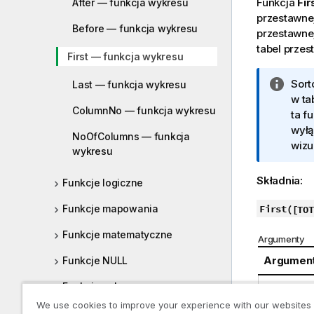
Funkcja
Fir
After — funkcja wykresu
przestawne
Before — funkcja wykresu
przestawne
tabel przes
First — funkcja wykresu
I
Sort
Last — funkcja wykresu
n
w ta
ColumnNo — funkcja wykresu
f
ta f
o
wyłą
NoOfColumns — funkcja
r
wizu
wykresu
m
a
Składnia:
Funkcje logiczne
c
j
Funkcje mapowania
First(
[TOT
a
Funkcje matematyczne
Argumenty
Argumen
Funkcje NULL
Funkcje zakresu
expressi
We use cookies to improve your experience with our websites
Funkcje relacyjne