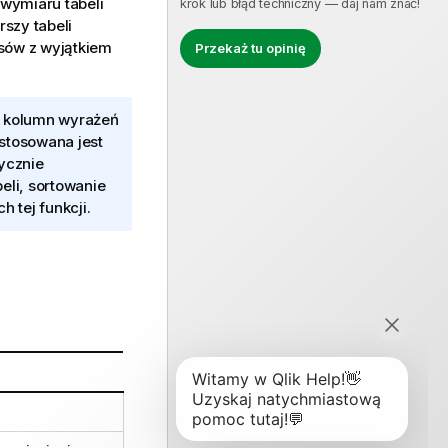
wymiaru tabeli
krok lub błąd techniczny — daj nam znać!
szy tabeli
sów z wyjątkiem
Przekaż tu opinię
g kolumn wyrażeń
stosowana jest
tycznie
eli, sortowanie
 tej funkcji.