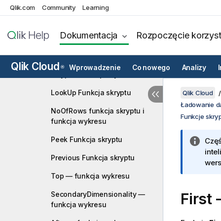
FieldIndex funkcja skryptu i
Qlik.com
Community
Learning
funkcja wykresu
Dokumentacja
Rozpoczęcie korzyst
FieldValue funkcja skryptu i
funkcja wykresu
FieldValueCount funkcja
Qlik Cloud
Wprowadzenie
Co nowego
Analizy
®
skryptu i funkcja wykresu
LookUp Funkcja skryptu
Qlik Cloud
Ładowanie d
NoOfRows funkcja skryptu i
Funkcje skry
funkcja wykresu
Peek Funkcja skryptu
Częś
inte
Previous Funkcja skryptu
wers
Top — funkcja wykresu
SecondaryDimensionality —
First
funkcja wykresu