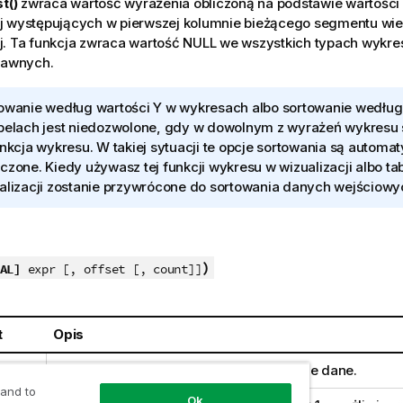
st()
zwraca wartość wyrażenia obliczoną na podstawie wartości 
j występujących w pierwszej kolumnie bieżącego segmentu wier
j. Ta funkcja zwraca wartość
NULL
we wszystkich typach wykre
tawnych.
owanie według wartości Y w wykresach albo sortowanie wedłu
belach jest niedozwolone, gdy w dowolnym z wyrażeń wykresu 
unkcja wykresu. W takiej sytuacji te opcje sortowania są automa
czone. Kiedy używasz tej funkcji wykresu w wizualizacji albo tab
alizacji zostanie przywrócone do sortowania danych wejściowych
)
AL]
expr [, offset [, count]]
t
Opis
on
Wyrażenie lub pole zawierające mierzone dane.
 and to
Ok