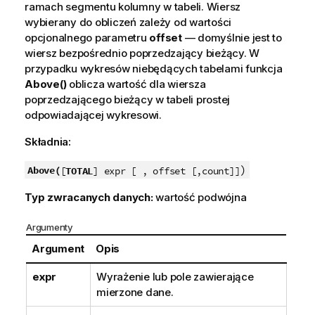
ramach segmentu kolumny w tabeli. Wiersz
wybierany do obliczeń zależy od wartości
opcjonalnego parametru
offset
— domyślnie jest to
wiersz bezpośrednio poprzedzający bieżący. W
przypadku wykresów niebędących tabelami funkcja
Above()
oblicza wartość dla wiersza
poprzedzającego bieżący w tabeli prostej
odpowiadającej wykresowi.
Składnia:
)
Above(
[
TOTAL
] expr [ , offset [,count]]
Typ zwracanych danych:
wartość podwójna
Argumenty
Argument
Opis
expr
Wyrażenie lub pole zawierające
mierzone dane.