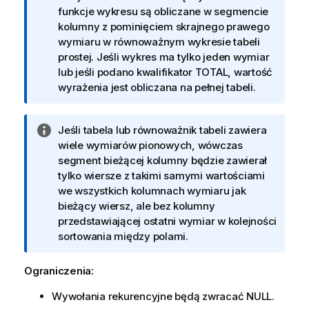
r
funkcje wykresu są obliczane w segmencie
m
kolumny z pominięciem skrajnego prawego
a
wymiaru w równoważnym wykresie tabeli
c
prostej. Jeśli wykres ma tylko jeden wymiar
j
lub jeśli podano kwalifikator
TOTAL
, wartość
a
wyrażenia jest obliczana na pełnej tabeli.
I
Jeśli tabela lub równoważnik tabeli zawiera
n
wiele wymiarów pionowych, wówczas
f
segment bieżącej kolumny będzie zawierał
o
tylko wiersze z takimi samymi wartościami
r
we wszystkich kolumnach wymiaru jak
m
bieżący wiersz, ale bez kolumny
a
przedstawiającej ostatni wymiar w kolejności
c
sortowania między polami.
j
a
Ograniczenia:
Wywołania rekurencyjne będą zwracać
NULL
.