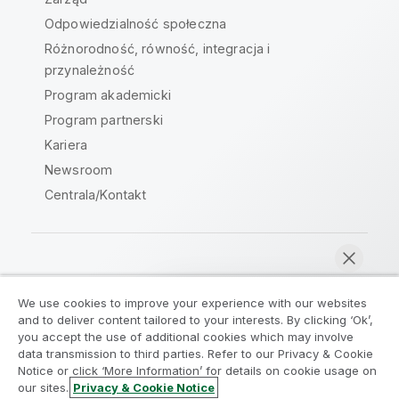
Odpowiedzialność społeczna
Różnorodność, równość, integracja i
przynależność
Program akademicki
Program partnerski
Kariera
Newsroom
Centrala/Kontakt
Społeczność Qlik
We use cookies to improve your experience with our websites
and to deliver content tailored to your interests. By clicking ‘Ok’,
Umowy prawne
Warunki produktu
you accept the use of additional cookies which may involve
data transmission to third parties. Refer to our Privacy & Cookie
Legal Policies
Legal Policies
Notice or click ‘More Information’ for details on cookie usage on
Warunki korzystania
Znaki towarowe
our sites.
Privacy & Cookie Notice
Rozmawiaj teraz