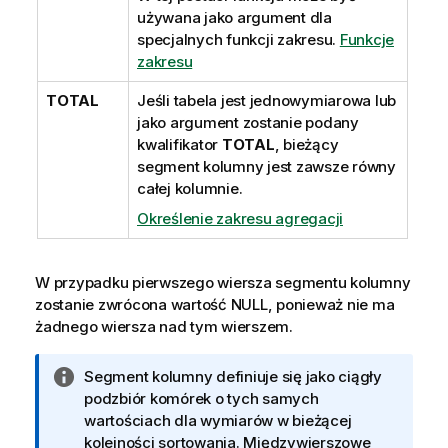
używana jako argument dla
specjalnych funkcji zakresu.
Funkcje
zakresu
TOTAL
Jeśli tabela jest jednowymiarowa lub
jako argument zostanie podany
kwalifikator
TOTAL
, bieżący
segment kolumny jest zawsze równy
całej kolumnie.
Określenie zakresu agregacji
W przypadku pierwszego wiersza segmentu kolumny
zostanie zwrócona wartość
NULL
, ponieważ nie ma
żadnego wiersza nad tym wierszem.
I
Segment kolumny definiuje się jako ciągły
n
podzbiór komórek o tych samych
f
wartościach dla wymiarów w bieżącej
o
kolejności sortowania. Międzywierszowe