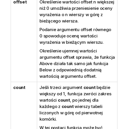
offset
Określenie wartości
offset
n
większej
niż 0 umożliwia przeniesienie oceny
wyrażenia o
n
wierszy w górę z
bieżącego wiersza.
Podanie argumentu offset równego
0 spowoduje ocenę wartości
wyrażenia w bieżącym wierszu.
Określenie ujemnej wartości
argumentu offset sprawia, że funkcja
Above
działa tak samo jak funkcja
Below
z odpowiednią dodatnią
wartością argumentu offset.
count
Jeśli trzeci argument
count
będzie
większy od 1, funkcja zwróci zakres
wartości
count
, po jednej dla
każdego z
count
wierszy tabeli
liczonych w górę od pierwotnej
komórki.
W tej postaci funkcja może być