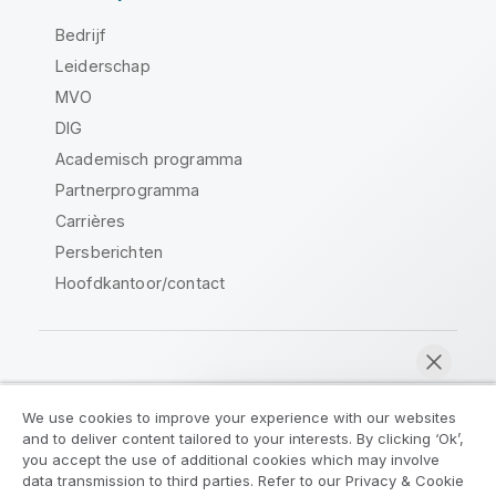
Bedrijf
Leiderschap
MVO
DIG
Academisch programma
Partnerprogramma
Carrières
Persberichten
Hoofdkantoor/contact
Qlik Community
We use cookies to improve your experience with our websites
and to deliver content tailored to your interests. By clicking ‘Ok’,
Juridische overeenkomsten
you accept the use of additional cookies which may involve
data transmission to third parties. Refer to our Privacy & Cookie
Productvoorwaarden
Legal Policies