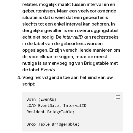
relaties mogelijk maakt tussen intervallen en
gebeurtenissen. Maar een veelvoorkomende
situatie is dat u weet dat een gebeurtenis
slechts tot een enkel interval kan behoren. In
dergelijke gevallen is een overbruggingstabel
echt niet nodig. De
IntervalID
kan rechtstreeks
in de tabel van de gebeurtenis worden
opgeslagen. Er zijn verschillende manieren om
dit voor elkaar te krijgen, maar de meest
nuttige is samenvoeging van
Bridgetable
met
de tabel
Events
.
Voeg het volgende toe aan het eind van uw
script:
Join (Events)

Code k
LOAD EventDate, IntervalID

Resident BridgeTable;

Drop Table BridgeTable;