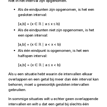
niet in het interval zijn opgenomen.
Als de eindpunten zijn opgenomen, is het een
gesloten interval:
[a,b] = {x ∈ ℝ ∣ a ≤ x ≤ b}
Als de eindpunten niet zijn opgenomen, is het
een open interval:
]a,b[ = {x ∈ ℝ ∣ a < x < b}
Als één eindpunt is opgenomen, is het een
halfopen interval:
[a,b[ = {x ∈ ℝ ∣ a ≤ x < b}
Als u een situatie hebt waarin de intervallen elkaar
overlappen en een getal bij meer dan één interval kan
behoren, moet u gewoonlijk gesloten intervallen
gebruiken.
In sommige situaties wilt u echter geen overlappende
intervallen en wilt u dat een getal bij slechts één