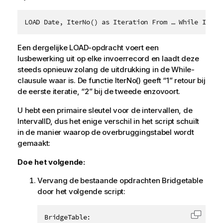
LOAD Date, IterNo() as Iteration From … While IterN
Een dergelijke
LOAD
-opdracht voert een
lusbewerking uit op elke invoerrecord en laadt deze
steeds opnieuw zolang de uitdrukking in de
While
-
clausule waar is. De functie
IterNo()
geeft “1” retour bij
de eerste iteratie, “2” bij de tweede enzovoort.
U hebt een primaire sleutel voor de intervallen, de
IntervalID
, dus het enige verschil in het script schuilt
in de manier waarop de overbruggingstabel wordt
gemaakt:
Doe het volgende:
Vervang de bestaande opdrachten
Bridgetable
door het volgende script:
BridgeTable:

Code k