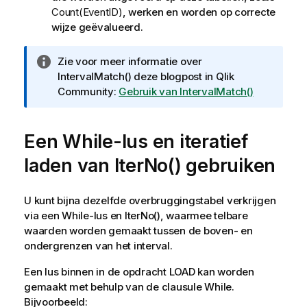
Count(EventID)
, werken en worden op correcte
wijze geëvalueerd.
I
Zie voor meer informatie over
n
IntervalMatch()
deze blogpost in
Qlik
f
Community
:
Gebruik van IntervalMatch()
o
r
Een
m
While
-lus en iteratief
a
laden van
IterNo()
gebruiken
t
i
e
U kunt bijna dezelfde overbruggingstabel verkrijgen
via een
While
-lus en IterNo(), waarmee telbare
waarden worden gemaakt tussen de boven- en
ondergrenzen van het interval.
Een lus binnen in de opdracht
LOAD
kan worden
gemaakt met behulp van de clausule
While
.
Bijvoorbeeld: