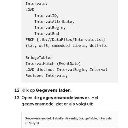
Intervals:

LOAD

    IntervalID,

    IntervalAttribute,

    IntervalBegin,

    IntervalEnd

FROM [lib://DataFiles/Intervals.txt] 

(txt, utf8, embedded labels, delimiter is '\t',
BridgeTable:

IntervalMatch (EventDate)

LOAD distinct IntervalBegin, IntervalEnd

Resident Intervals;
Klik op
Gegevens laden
.
Open de
gegevensmodelviewer
. Het
gegevensmodel ziet er als volgt uit:
Gegevensmodel: Tabellen
Events
,
BridgeTable
,
Intervals
en
$Syn1