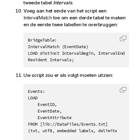
tweede tabel
Intervals
.
Voeg aan het einde van het script een
IntervalMatch
toe om een derde tabel te maken
en de eerste twee tabellen te overbruggen:
BridgeTable:

Code k
IntervalMatch (EventDate)

LOAD distinct IntervalBegin, IntervalEnd

Resident Intervals;
Uw script zou er als volgt moeten uitzien:
Events:

Code k
LOAD

    EventID,

    EventDate,

    EventAttribute

FROM [lib://DataFiles/Events.txt] 

(txt, utf8, embedded labels, delimiter is '\t',