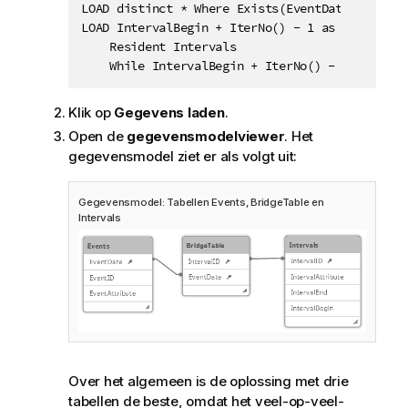
LOAD distinct * Where Exists(EventDate);

LOAD IntervalBegin + IterNo() - 1 as EventDate,
    Resident Intervals

    While IntervalBegin + IterNo() - 1 <= Inte
Klik op
Gegevens laden
.
Open de
gegevensmodelviewer
. Het
gegevensmodel ziet er als volgt uit:
Gegevensmodel: Tabellen
Events
,
BridgeTable
en
Intervals
Over het algemeen is de oplossing met drie
tabellen de beste, omdat het veel-op-veel-