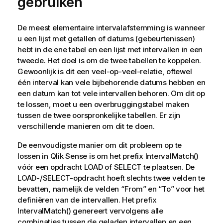
gebruiken
De meest elementaire intervalafstemming is wanneer
u een lijst met getallen of datums (gebeurtenissen)
hebt in de ene tabel en een lijst met intervallen in een
tweede. Het doel is om de twee tabellen te koppelen.
Gewoonlijk is dit een veel-op-veel-relatie, oftewel
één interval kan vele bijbehorende datums hebben en
een datum kan tot vele intervallen behoren. Om dit op
te lossen, moet u een overbruggingstabel maken
tussen de twee oorspronkelijke tabellen. Er zijn
verschillende manieren om dit te doen.
De eenvoudigste manier om dit probleem op te
lossen in
Qlik Sense
is om het prefix
IntervalMatch()
vóór een opdracht
LOAD
of
SELECT
te plaatsen. De
LOAD
-/
SELECT
-opdracht hoeft slechts twee velden te
bevatten, namelijk de velden “
From
” en “
To
” voor het
definiëren van de intervallen. Het prefix
IntervalMatch()
genereert vervolgens alle
combinaties tussen de geladen intervallen en een