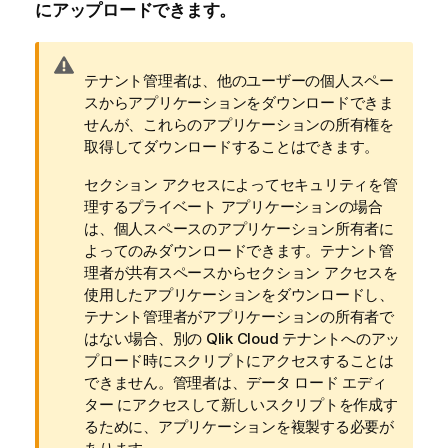
にアップロードできます。
警
テナント管理者は、他のユーザーの個人スペー
告
スからアプリケーションをダウンロードできま
メ
せんが、これらのアプリケーションの所有権を
モ
取得してダウンロードすることはできます。
セクション アクセス
によってセキュリティを管
理するプライベート アプリケーションの場合
は、
個人スペース
の
アプリケーション
所有者に
よってのみダウンロードできます。テナント管
理者が共有スペースからセクション アクセスを
使用したアプリケーションをダウンロードし、
テナント管理者がアプリケーションの所有者で
はない場合、別の
Qlik Cloud
テナントへのアッ
プロード時にスクリプトにアクセスすることは
できません。管理者は、
データ ロード エディ
ター
にアクセスして新しいスクリプトを作成す
るために、アプリケーションを複製する必要が