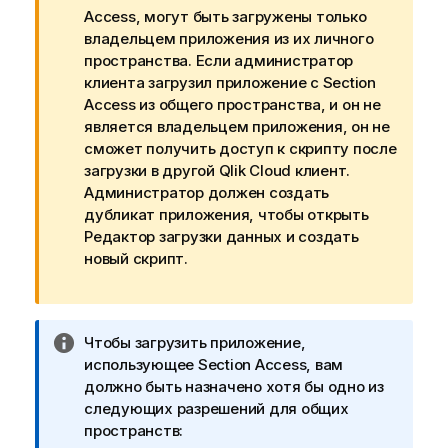
и
Access
, могут быть загружены только
е
владельцем
приложения
из их
личного
к
пространства
. Если администратор
п
клиента загрузил приложение с Section
р
Access из общего пространства, и он не
е
является владельцем приложения, он не
д
сможет получить доступ к скрипту после
у
загрузки в другой
Qlik Cloud
клиент.
п
Администратор должен создать
р
дубликат приложения, чтобы открыть
е
Редактор загрузки данных
и создать
ж
новый скрипт.
д
е
н
и
П
Чтобы загрузить приложение,
ю
р
использующее Section Access, вам
и
должно быть назначено хотя бы одно из
м
следующих разрешений для общих
е
пространств: