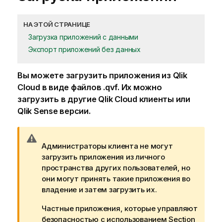
НА ЭТОЙ СТРАНИЦЕ
Загрузка приложений с данными
Экспорт приложений без данных
Вы можете загрузить приложения из
Qlik
Cloud
в виде файлов .qvf.
Их можно
загрузить в другие
Qlik Cloud
клиенты или
Qlik Sense
версии.
П
Администраторы клиента не могут
р
загрузить приложения из личного
и
пространства других пользователей, но
м
они могут принять такие приложения во
е
владение и затем загрузить их.
ч
а
Частные приложения, которые управляют
н
безопасностью с использованием
Section