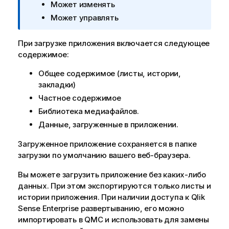
ч
Может изменять
а
Может управлять
н
и
При загрузке приложения включается следующее
е
содержимое:
к
и
Общее содержимое (листы, истории,
н
закладки)
ф
Частное содержимое
о
Библиотека медиафайлов.
р
Данные, загруженные в приложении.
м
а
Загруженное приложение сохраняется в папке
ц
загрузки по умолчанию вашего веб-браузера.
и
и
Вы можете загрузить приложение без каких-либо
данных. При этом экспортируются только листы и
истории приложения.
При наличии доступа к
Qlik
Sense Enterprise
развертыванию, его можно
импортировать в
QMC
и использовать для замены