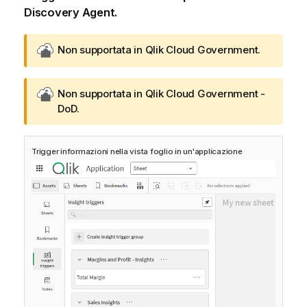
Discovery Agent
.
G
Non supportata in
Qlik Cloud Government
.
o
v
G
Non supportata in
Qlik Cloud Government -
n
o
DoD
.
o
v
t
n
e
Trigger informazioni nella vista foglio in un'applicazione
o
-
t
n
e
o
-
t
n
-
o
i
t
n
-
i
n