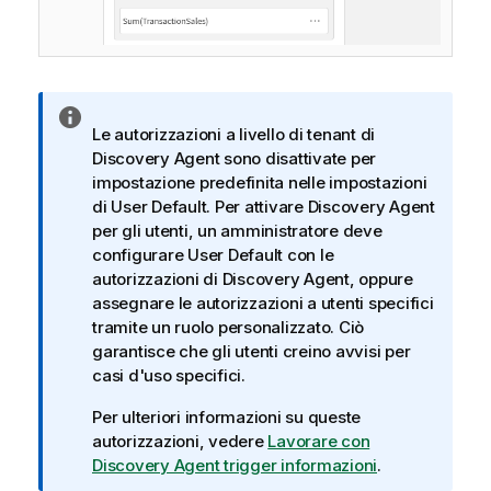
N
Le autorizzazioni a livello di tenant di
o
Discovery Agent
sono disattivate per
t
impostazione predefinita nelle impostazioni
a
di
User Default
. Per attivare
Discovery Agent
i
per gli utenti, un amministratore deve
n
configurare
User Default
con le
f
autorizzazioni di
Discovery Agent
, oppure
o
assegnare le autorizzazioni a utenti specifici
r
tramite un ruolo personalizzato. Ciò
m
garantisce che gli utenti creino avvisi per
a
casi d'uso specifici.
t
i
Per ulteriori informazioni su queste
c
autorizzazioni, vedere
Lavorare con
a
Discovery Agent trigger informazioni
.