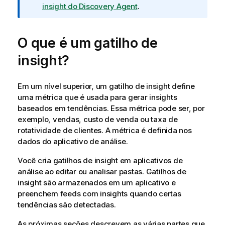
a
insight do Discovery Agent
.
O que é um gatilho de
insight?
Em um nível superior, um gatilho de insight define
uma métrica que é usada para gerar insights
baseados em tendências. Essa métrica pode ser, por
exemplo, vendas, custo de venda ou taxa de
rotatividade de clientes. A métrica é definida nos
dados do aplicativo de análise.
Você cria
gatilhos de insight
em aplicativos de
análise ao editar ou analisar pastas. Gatilhos de
insight são armazenados em um aplicativo e
preenchem
feeds
com insights quando certas
tendências são detectadas.
As próximas seções descrevem as várias partes que