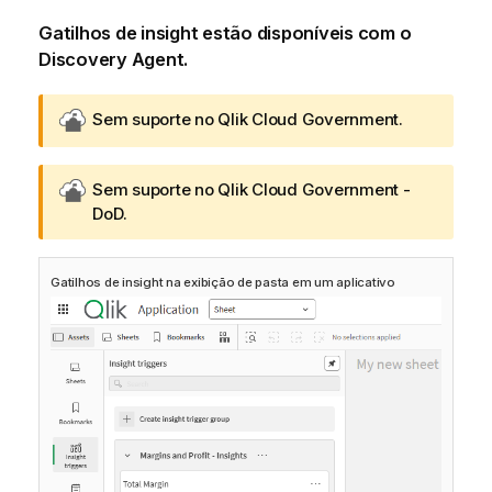
Gatilhos de insight estão disponíveis com o
Discovery Agent
.
G
Sem suporte no
Qlik Cloud Government
.
o
v
G
Sem suporte no
Qlik Cloud Government -
n
o
DoD
.
o
v
t
n
e
Gatilhos de insight na exibição de pasta em um aplicativo
o
-
t
n
e
o
-
t
n
-
o
i
t
n
-
i