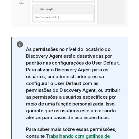
n
N
As permissões no nível do locatário do
o
Discovery Agent
estão desativadas por
t
padrão nas configurações do
User Default
.
a
Para ativar o
Discovery Agent
para os
i
usuários, um administrador precisa
n
configurar o
User Default
com as
f
permissões do
Discovery Agent
, ou atribuir
o
as permissões a usuários específicos por
r
meio de uma função personalizada. Isso
m
garante que os usuários estejam criando
a
alertas para casos de uso específicos.
t
i
Para saber mais sobre essas permissões,
v
consulte
Trabalhando com gatilhos de