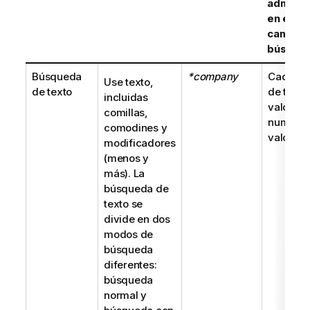
admitid
en el
campo 
búsque
Búsqueda
*company
Cadena
Use texto,
de texto
de texto
incluidas
valor
comillas,
numéric
comodines y
valor du
modificadores
(menos y
más). La
búsqueda de
texto se
divide en dos
modos de
búsqueda
diferentes:
búsqueda
normal y