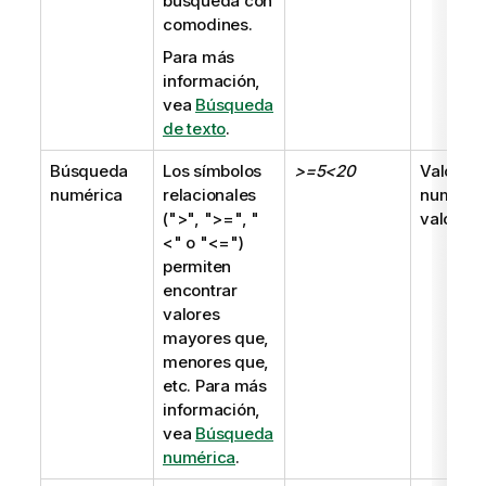
búsqueda con
comodines.
Para más
información,
vea
Búsqueda
de texto
.
Búsqueda
Los símbolos
>=5<20
Valor
numérica
relacionales
numéric
(
">"
,
">="
,
"
valor du
<"
o
"<="
)
permiten
encontrar
valores
mayores que,
menores que,
etc. Para más
información,
vea
Búsqueda
numérica
.