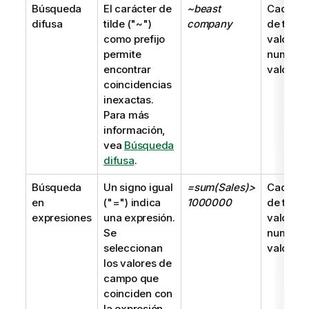
Búsqueda
El carácter de
~beast
Cadena
difusa
tilde (
"~"
)
company
de texto
como prefijo
valor
permite
numéric
encontrar
valor du
coincidencias
inexactas.
Para más
información,
vea
Búsqueda
difusa
.
Búsqueda
Un signo igual
=sum(Sales)>
Cadena
en
(
"="
) indica
1000000
de texto
expresiones
una expresión.
valor
Se
numéric
seleccionan
valor du
los valores de
campo que
coinciden con
la expresión.