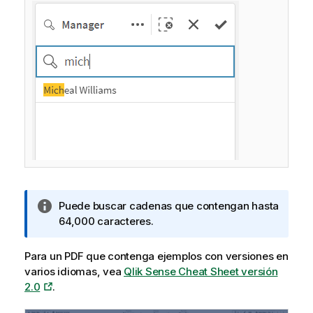
N
Puede buscar cadenas que contengan hasta
o
64,000 caracteres.
t
a
Para un PDF que contenga ejemplos con versiones en
i
varios idiomas, vea
Qlik Sense Cheat Sheet versión
n
2.0
.
f