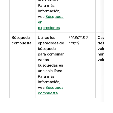
Para más
información,
vea
Búsqueda
en
expresiones
.
Búsqueda
Utilice los
(*ABC* & ?
Cadena
compuesta
operadores de
*Inc*)
de texto
búsqueda
valor
para combinar
numéric
varias
valor du
búsquedas en
una sola línea.
Para más
información,
vea
Búsqueda
compuesta
.