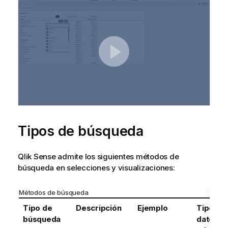
o
r
m
a
t
i
v
a
Tipos de búsqueda
Qlik Sense
admite los siguientes métodos de
búsqueda en selecciones y visualizaciones:
Métodos de búsqueda
Tipo de
Descripción
Ejemplo
Tipos d
búsqueda
datos