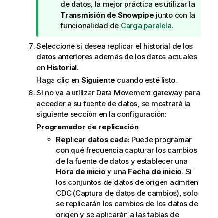
s
de datos, la mejor práctica es utilizar la
u
Transmisión de Snowpipe
junto con la
g
funcionalidad de
Carga paralela
.
e
Seleccione si desea replicar el historial de los
r
datos anteriores además de los datos actuales
e
en
Historial
.
n
c
Haga clic en
Siguiente
cuando esté listo.
i
Si no va a utilizar
Data Movement gateway
para
a
acceder a su fuente de datos, se mostrará la
siguiente sección en la configuración:
Programador de replicación
Replicar datos cada:
Puede programar
con qué frecuencia capturar los cambios
de la fuente de datos y establecer una
Hora de inicio
y una
Fecha de inicio
. Si
los conjuntos de datos de origen admiten
CDC (Captura de datos de cambios), solo
se replicarán los cambios de los datos de
origen y se aplicarán a las tablas de