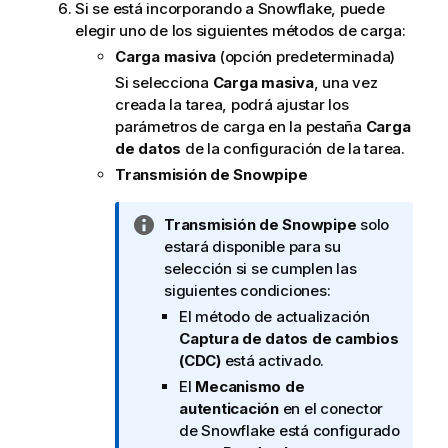
Si se está incorporando a Snowflake, puede
elegir uno de los siguientes métodos de carga:
Carga masiva
(opción predeterminada)
Si selecciona
Carga masiva
,
una vez
creada la tarea,
podrá ajustar los
parámetros de carga en la pestaña
Carga
de datos
de la configuración de la tarea
.
Transmisión de Snowpipe
N
Transmisión de Snowpipe
solo
o
estará disponible para su
t
selección si se cumplen las
a
siguientes condiciones:
i
El método de actualización
n
Captura de datos de cambios
f
(CDC)
está activado.
o
El
Mecanismo de
r
autenticación
en el conector
m
de Snowflake está configurado
a