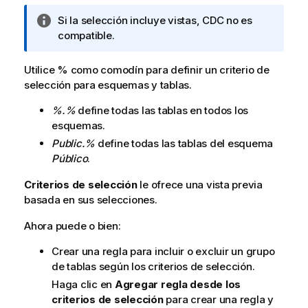
N
Si la selección incluye vistas, CDC no es
o
compatible.
t
a
Utilice % como comodín para definir un criterio de
i
selección para esquemas y tablas.
n
%.%
define todas las tablas en todos los
f
esquemas.
o
r
Public.%
define todas las tablas del esquema
m
Público
.
a
Criterios de selección
le ofrece una vista previa
t
basada en sus selecciones.
i
v
Ahora puede o bien:
a
Crear una regla para incluir o excluir un grupo
de tablas según los criterios de selección.
Haga clic en
Agregar regla desde los
criterios de selección
para crear una regla y