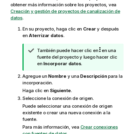
obtener más información sobre los proyectos, vea
Creación y gestión de proyectos de canalización de
datos
.
En su proyecto, haga clic en
Crear
y después
en
Aterrizar datos
.
N
También puede hacer clic en
en una
o
fuente del proyecto y luego hacer clic
t
en
Incorporar datos
.
a
Agregue un
Nombre
y una
Descripción
para la
d
incorporación.
e
s
Haga clic en
Siguiente
.
u
Seleccione la conexión de origen.
g
Puede seleccionar una conexión de origen
e
existente o crear una nueva conexión a la
r
fuente.
e
Para más información, vea
Crear conexiones
n
con fuentes de datos
.