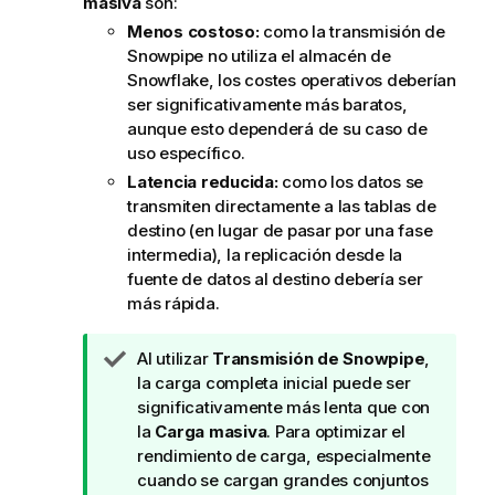
masiva
son:
Menos costoso:
como la transmisión de
Snowpipe no utiliza el almacén de
Snowflake, los costes operativos deberían
ser significativamente más baratos,
aunque esto dependerá de su caso de
uso específico.
Latencia reducida:
como los datos se
transmiten directamente a las tablas de
destino (en lugar de pasar por una fase
intermedia), la replicación desde la
fuente de datos al destino debería ser
más rápida.
N
Al utilizar
Transmisión de Snowpipe
,
o
la carga completa inicial puede ser
t
significativamente más lenta que con
a
la
Carga masiva
. Para optimizar el
d
rendimiento de carga, especialmente
e
cuando se cargan grandes conjuntos