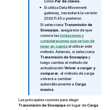
como
Par de claves
.
t
Si utiliza
Data Movement
i
gateway
, necesitará la versión
v
2024.11.45 o posterior.
a
Si selecciona
Transmisión de
Snowpipe
, asegúrese de que
conoce las
limitaciones y
consideraciones que se han de
tener en cuenta
al utilizar este
método. Además, si selecciona
Transmisión de Snowpipe
y
luego cambia al método de
actualización
Volver a cargar y
comparar
, el método de carga
volverá a cambiar
automáticamente a
Carga
masiva
.
Las principales razones para elegir
Transmisión de Snowpipe
en lugar de
Carga