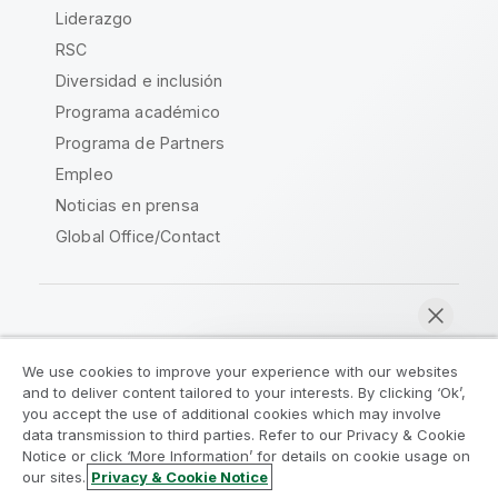
Liderazgo
RSC
Diversidad e inclusión
Programa académico
Programa de Partners
Empleo
Noticias en prensa
Global Office/Contact
Qlik Community
We use cookies to improve your experience with our websites
and to deliver content tailored to your interests. By clicking ‘Ok’,
Acuerdos legales
Condiciones del producto
you accept the use of additional cookies which may involve
data transmission to third parties. Refer to our Privacy & Cookie
Legal Policies
Política legal
Notice or click ‘More Information’ for details on cookie usage on
Condiciones de uso
Marcas comerciales
our sites.
Privacy & Cookie Notice
Chatear ahora