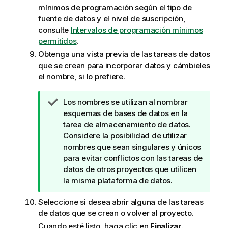
mínimos de programación según el tipo de
fuente de datos y el nivel de suscripción,
consulte
Intervalos de programación mínimos
permitidos
.
Obtenga una vista previa de las tareas de datos
que se crean para incorporar datos y cámbieles
el nombre, si lo prefiere.
N
Los nombres se utilizan al nombrar
o
esquemas de bases de datos en la
t
tarea de almacenamiento de datos.
a
Considere la posibilidad de utilizar
d
nombres que sean singulares y únicos
e
para evitar conflictos con las tareas de
s
datos de otros proyectos que utilicen
u
la misma plataforma de datos.
g
Seleccione si desea abrir alguna de las tareas
e
de datos que se crean o volver al proyecto.
r
e
Cuando esté listo, haga clic en
Finalizar
.