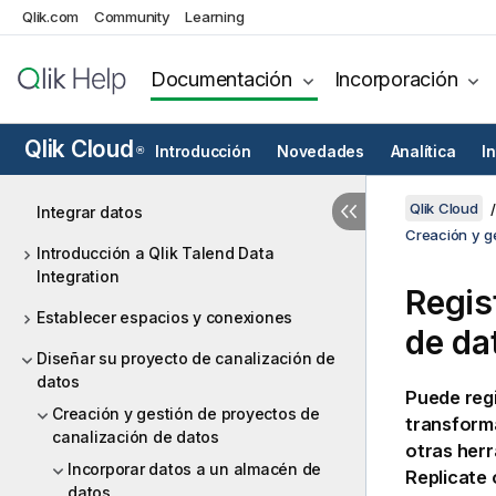
Qlik.com
Community
Learning
Documentación
Incorporación
Qlik Cloud
Introducción
Novedades
Analítica
I
®
Qlik Cloud
Integrar datos
Creación y g
Introducción a Qlik Talend Data
Integration
Regis
Establecer espacios y conexiones
de da
Diseñar su proyecto de canalización de
datos
Puede regi
Creación y gestión de proyectos de
transforma
canalización de datos
otras herr
Incorporar datos a un almacén de
Replicate
o
datos