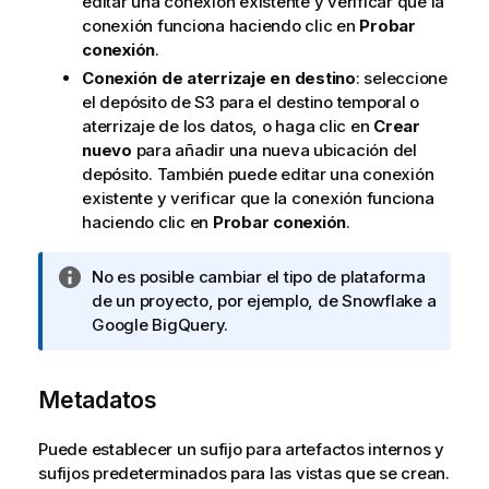
editar una conexión existente y verificar que la
conexión funciona haciendo clic en
Probar
conexión
.
Conexión de aterrizaje en destino
: seleccione
el depósito de S3 para el destino temporal o
aterrizaje de los datos, o haga clic en
Crear
nuevo
para añadir una nueva ubicación del
depósito. También puede editar una conexión
existente y verificar que la conexión funciona
haciendo clic en
Probar conexión
.
N
No es posible cambiar el tipo de plataforma
o
de un proyecto, por ejemplo, de
Snowflake
a
t
Google BigQuery
.
a
i
Metadatos
n
f
o
Puede establecer un sufijo para artefactos internos y
r
sufijos predeterminados para las vistas que se crean.