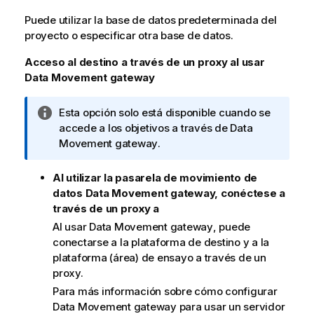
Puede utilizar la base de datos predeterminada del
proyecto o especificar otra base de datos.
Acceso al destino a través de un proxy al usar
Data Movement gateway
N
Esta opción solo está disponible cuando se
o
accede a los objetivos a través de
Data
t
Movement gateway
.
a
i
Al utilizar la pasarela de movimiento de
n
datos Data Movement gateway, conéctese a
f
través de un proxy a
o
Al usar
Data Movement gateway
, puede
r
conectarse a la plataforma de destino y a la
m
plataforma (área) de ensayo a través de un
a
proxy.
t
Para más información sobre cómo configurar
i
Data Movement gateway
para usar un servidor
v