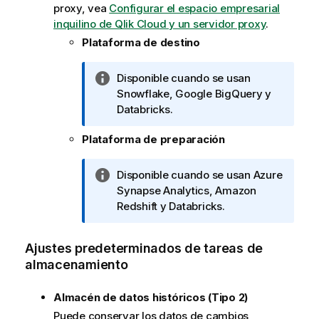
proxy, vea
Configurar el espacio empresarial
a
inquilino de Qlik Cloud y un servidor proxy
.
Plataforma de destino
N
Disponible cuando se usan
o
Snowflake, Google BigQuery y
t
Databricks
.
a
Plataforma de preparación
i
n
f
N
Disponible cuando se usan Azure
o
o
Synapse Analytics, Amazon
r
t
Redshift y
Databricks
.
m
a
a
i
Ajustes predeterminados de tareas de
t
n
almacenamiento
i
f
v
o
Almacén de datos históricos (Tipo 2)
a
r
Puede conservar los datos de cambios
m