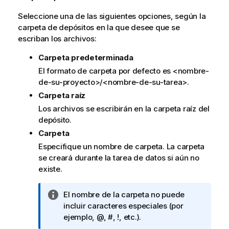
i
v
Seleccione una de las siguientes opciones, según la
a
carpeta de depósitos en la que desee que se
escriban los archivos:
Carpeta predeterminada
El formato de carpeta por defecto es <nombre-
de-su-proyecto>/<nombre-de-su-tarea>.
Carpeta raíz
Los archivos se escribirán en la carpeta raíz del
depósito.
Carpeta
Especifique un nombre de carpeta. La carpeta
se creará durante la tarea de datos si aún no
existe.
N
El nombre de la carpeta no puede
o
incluir caracteres especiales (por
t
ejemplo, @, #, !, etc.).
a