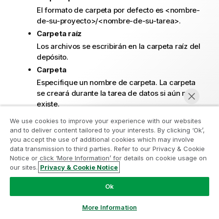
El formato de carpeta por defecto es <nombre-
de-su-proyecto>/<nombre-de-su-tarea>.
Carpeta raíz
Los archivos se escribirán en la carpeta raíz del
depósito.
Carpeta
Especifique un nombre de carpeta. La carpeta
se creará durante la tarea de datos si aún no
existe.
We use cookies to improve your experience with our websites
N
El nombre de la carpeta no puede
and to deliver content tailored to your interests. By clicking ‘Ok’,
o
incluir caracteres especiales (por
you accept the use of additional cookies which may involve
data transmission to third parties. Refer to our Privacy & Cookie
t
ejemplo, @, #, !, etc.).
Notice or click ‘More Information’ for details on cookie usage on
a
our sites.
Privacy & Cookie Notice
i
Chatear ahora
Definiciones de tabla
n
Ok
Configure las columnas de encabezado de vista
f
estándar que aparecen por defecto en las vistas
o
More Information
estándar para todas las tareas de transformación de
r