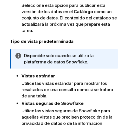
Seleccione esta opción para publicar esta
versión de los datos en el
Catálogo
como un
conjunto de datos. El contenido del catálogo se
actualizará la próxima vez que prepare esta
tarea.
Tipo de vista predeterminada
N
Disponible solo cuando se utiliza la
o
plataforma de datos Snowflake.
t
a
Vistas estándar
i
Utilice las vistas estándar para mostrar los
n
resultados de una consulta como si se tratara
f
de una tabla.
o
Vistas seguras de Snowflake
r
Utilice las vistas seguras de Snowflake para
m
aquellas vistas que precisen protección de la
a
privacidad de datos o de la información
t