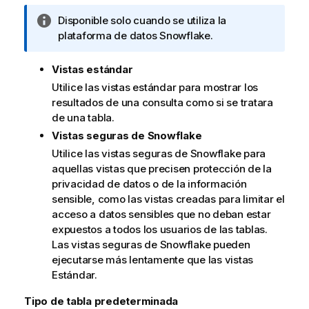
N
Disponible solo cuando se utiliza la
o
plataforma de datos Snowflake.
t
a
Vistas estándar
i
Utilice las vistas estándar para mostrar los
n
resultados de una consulta como si se tratara
f
de una tabla.
o
Vistas seguras de Snowflake
r
Utilice las vistas seguras de Snowflake para
m
aquellas vistas que precisen protección de la
a
privacidad de datos o de la información
t
sensible, como las vistas creadas para limitar el
i
acceso a datos sensibles que no deban estar
v
expuestos a todos los usuarios de las tablas.
a
Las vistas seguras de Snowflake pueden
ejecutarse más lentamente que las vistas
Estándar.
Tipo de tabla predeterminada