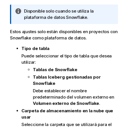
N
Disponible solo cuando se utiliza la
o
plataforma de datos Snowflake.
t
a
Estos ajustes solo están disponibles en proyectos con
i
Snowflake como plataforma de datos.
n
Tipo de tabla
f
o
Puede seleccionar el tipo de tabla que desea
r
utilizar:
m
Tablas de Snowflake
a
Tablas Iceberg gestionadas por
t
Snowflake
i
Debe establecer el nombre
v
predeterminado del volumen externo en
a
Volumen externo de Snowflake
.
Carpeta de almacenamiento en la nube que
usar
Seleccione la carpeta que se utilizará para el