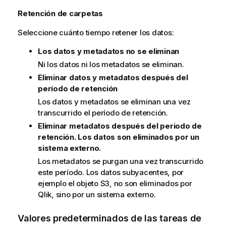
i
Retención de carpetas
n
Seleccione cuánto tiempo retener los datos:
f
o
Los datos y metadatos no se eliminan
r
Ni los datos ni los metadatos se eliminan.
m
a
Eliminar datos y metadatos después del
t
período de retención
i
Los datos y metadatos se eliminan una vez
v
transcurrido el período de retención.
a
Eliminar metadatos después del periodo de
retención. Los datos son eliminados por un
sistema externo.
Los metadatos se purgan una vez transcurrido
este período. Los datos subyacentes, por
ejemplo el objeto S3, no son eliminados por
Qlik, sino por un sistema externo.
Valores predeterminados de las tareas de