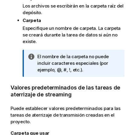
Los archivos se escribirán en la carpeta raíz del
depósito.
Carpeta
Especifique un nombre de carpeta. La carpeta
se creará durante la tarea de datos si aún no
existe.
N
El nombre de la carpeta no puede
o
incluir caracteres especiales (por
t
ejemplo, @, #, !, etc.).
a
i
Valores predeterminados de las tareas de
n
aterrizaje de streaming
f
o
Puede establecer valores predeterminados para las
r
tareas de aterrizaje de transmisión creadas en el
m
proyecto.
a
t
Carpeta que usar