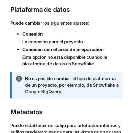
Plataforma de datos
Puede cambiar los siguientes ajustes:
Conexión
La conexión para el proyecto.
Conexión con el área de preparación
Esta opción no está disponible cuando la
plataforma de datos es
Snowflake
.
N
No es posible cambiar el tipo de plataforma
o
de un proyecto, por ejemplo, de
Snowflake
a
t
Google BigQuery
.
a
i
Metadatos
n
f
o
Puede establecer un sufijo para artefactos internos y
r
sufijos predeterminados para las vistas que se crean.