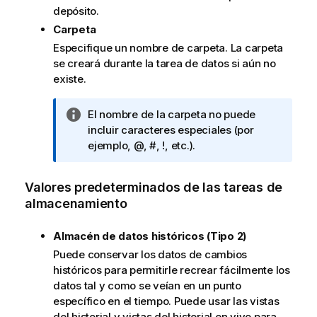
depósito.
Carpeta
Especifique un nombre de carpeta. La carpeta
se creará durante la tarea de datos si aún no
existe.
N
El nombre de la carpeta no puede
o
incluir caracteres especiales (por
t
ejemplo, @, #, !, etc.).
a
i
Valores predeterminados de las tareas de
n
almacenamiento
f
o
Almacén de datos históricos (Tipo 2)
r
Puede conservar los datos de cambios
m
históricos para permitirle recrear fácilmente los
a
datos tal y como se veían en un punto
t
específico en el tiempo. Puede usar las vistas
i
del historial y vistas del historial en vivo para
v