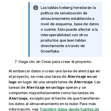
N
Las tablas Iceberg heredarán la
o
política de serialización de
t
almacenamiento establecida a
a
nivel de esquema, base de datos
i
o cuenta. Esto puede afectar a la
n
interoperabilidad con otros
f
productos que lean tablas
o
directamente a través de
r
Snowflake.
m
Haga clic en Crear para crear el proyecto.
a
t
Al embarcar datos o crear una tarea de aterrizaje en
i
el proyecto, se crea una tarea de
Aterrizaje en un
v
lago
en lugar de una simple tarea de
Aterrizaje
. Las
a
tareas de
Aterrizaje en un lago
operan y se
comportan mayoritariamente como las tareas de
Aterrizaje
, excepto por el hecho de que transfieren
los datos al almacenamiento en la nube. Para más
información, vea
Transferir datos desde fuentes de