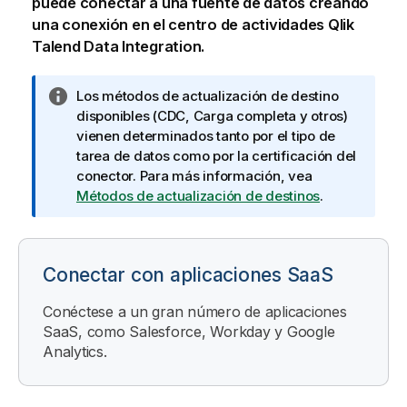
puede conectar a una fuente de datos creando
una conexión en el centro de actividades
Qlik
Talend Data Integration
.
N
Los métodos de actualización de destino
o
disponibles (CDC, Carga completa y otros)
t
vienen determinados tanto por el tipo de
a
tarea de datos como por la certificación del
i
conector. Para más información, vea
n
Métodos de actualización de destinos
.
f
o
r
Conectar con aplicaciones SaaS
m
a
Conéctese a un gran número de aplicaciones
t
SaaS, como Salesforce, Workday y Google
i
Analytics.
v
a