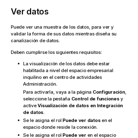
v
n
Ver datos
o
t
Puede ver una muestra de los datos, para ver y
e
validar la forma de sus datos mientras diseña su
-
canalización de datos.
n
o
Deben cumplirse los siguientes requisitos:
t
-
La visualización de los datos debe estar
i
habilitada a nivel del espacio empresarial
n
inquilino en el centro de actividades
Administración
.
Para activarla, vaya a la página
Configuración
,
seleccione la pestaña
Control de funciones
y
active
Visualización de datos en
Integración
de datos
.
Se le asigna el rol
Puede ver datos
en el
espacio donde reside la conexión.
Se le asigna el rol
Puede ver
en el espacio