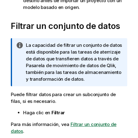
destino antes de importar un proyecto con un
modelo basado en origen.
Filtrar un conjunto de datos
N
La capacidad de filtrar un conjunto de datos
o
está disponible para las tareas de aterrizaje
t
de datos que transfieren datos a través de
a
Pasarela de movimiento de datos de Qlik
,
i
también para las tareas de almacenamiento
n
y transformación de datos.
f
o
Puede filtrar datos para crear un subconjunto de
r
filas, si es necesario.
m
Haga clic en
Filtrar
a
t
Para más información, vea
Filtrar un conjunto de
i
datos
.
v