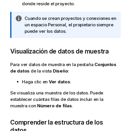
donde reside el proyecto.
N
Cuando se crean proyectos y conexiones en
o
un espacio Personal, el propietario siempre
t
puede ver los datos.
a
i
Visualización de datos de muestra
n
f
o
Para ver datos de muestra en la pestaña
Conjuntos
r
de datos
de la vista
Diseño
:
m
Haga clic en
Ver datos
.
a
t
Se visualiza una muestra de los datos. Puede
i
establecer cuántas filas de datos incluir en la
v
muestra con
Número de filas
.
a
Comprender la estructura de los
datos