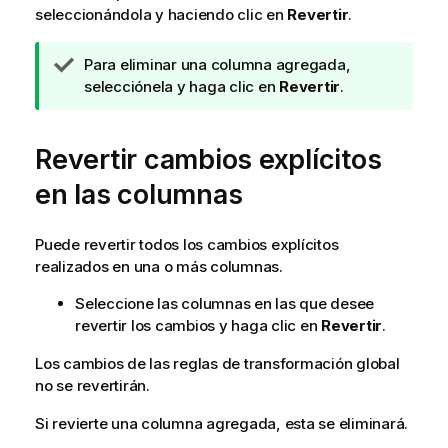
seleccionándola y haciendo clic en
Revertir
.
N
Para eliminar una columna agregada,
o
selecciónela y haga clic en
Revertir
.
t
a
Revertir cambios explícitos
d
e
en las columnas
s
u
g
Puede revertir todos los cambios explícitos
e
realizados en una o más columnas.
r
Seleccione las columnas en las que desee
e
revertir los cambios y haga clic en
Revertir
.
n
c
Los cambios de las reglas de transformación global
i
no se revertirán.
a
Si revierte una columna agregada, esta se eliminará.