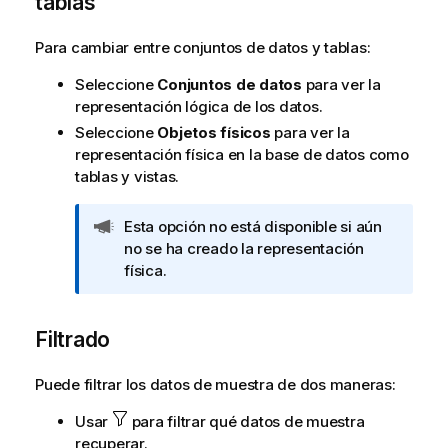
tablas
Para cambiar entre conjuntos de datos y tablas:
Seleccione
Conjuntos de datos
para ver la
representación lógica de los datos.
Seleccione
Objetos físicos
para ver la
representación física en la base de datos como
tablas y vistas.
N
Esta opción no está disponible si aún
o
no se ha creado la representación
t
física.
a
d
Filtrado
e
p
r
Puede filtrar los datos de muestra de dos maneras:
e
Usar
para filtrar qué datos de muestra
n
recuperar.
s