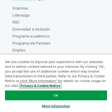
Empresa
Liderazgo
RSC
Diversidad e inclusión
Programa académico
Programa de Partners
Empleo
Noticias en prensa
We use cookies to improve your experience with our websites
Global Office/Contact
and to deliver content tailored to your interests. By clicking ‘Ok’,
you accept the use of additional cookies which may involve
data transmission to third parties. Refer to our Privacy & Cookie
Notice or click ‘More Information’ for details on cookie usage on
our sites.
Privacy & Cookie Notice
Chatear ahora
Qlik Community
Ok
Acuerdos legales
Condiciones del producto
More Information
Legal Policies
Política legal