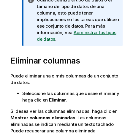
o
tamaño del tipo de datos de una
t
columna, esto puede tener
a
implicaciones en las tareas que utilicen
i
ese conjunto de datos. Para más
n
información, vea
Administrar los tipos
f
de datos
.
o
r
Eliminar columnas
m
a
t
Puede eliminar una o más columnas de un conjunto
i
de datos.
v
a
Seleccione las columnas que desee eliminar y
haga clic en
Eliminar
.
Si desea ver las columnas eliminadas, haga clic en
Mostrar columnas eliminadas
. Las columnas
eliminadas se indican mediante un texto tachado.
Puede recuperar una columna eliminada