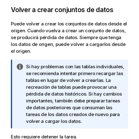
Volver a crear conjuntos de datos
Puede volver a crear los conjuntos de datos desde el
origen. Cuando vuelva a crear un conjunto de datos,
se producirá pérdida de datos. Siempre que tenga
los datos de origen, puede volver a cargarlos desde
el origen.
N
Si hay problemas con las tablas individuales,
o
se recomienda intentar primero recargar las
t
tablas en lugar de volver a crearlas. La
a
recreación de tablas puede provocar una
i
pérdida de datos históricos. Si hay cambios
n
importantes, también debe preparar tareas
f
de datos posteriores que consuman las
o
tareas de los datos creados de nuevo para
r
volver a cargar los datos.
m
a
Esto requiere detener la tarea.