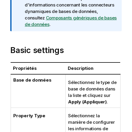
f
d'informations concernant les connecteurs
o
dynamiques de bases de données,
r
consultez
Composants génériques de bases
m
de données
.
a
t
i
Basic settings
o
n
s
Propriétés
Description
Base de données
Sélectionnez le type de
base de données dans
la liste et cliquez sur
Apply (Appliquer)
.
Property Type
Sélectionnez la
manière de configurer
les informations de