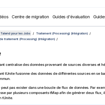
déos
Centre de migration
Guides d'évaluation
Guide
Talend pour les Jobs
Traitement (Processing) (Intégration)
 traitement (Processing) (Intégration)
e
nt centralise des données provenant de sources diverses et h
ant
tUnite
fusionne des données de différentes sources en se ba
mmun.
 peut pas exister dans une boucle de flux de données. Par exemp
sse par plusieurs composants
tMap
afin de générer deux flux, i
un
tUnite
.