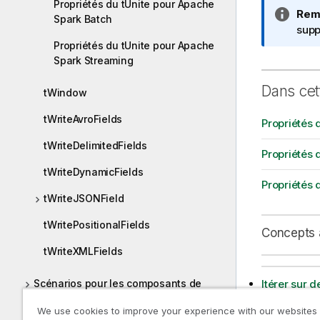
Propriétés du tUnite pour Apache
N
Rem
Spark Batch
o
supp
t
Propriétés du tUnite pour Apache
Spark Streaming
e
I
Dans cet
n
tWindow
f
tWriteAvroFields
Propriétés 
o
r
tWriteDelimitedFields
Propriétés 
m
a
tWriteDynamicFields
Propriétés 
t
tWriteJSONField
i
o
tWritePositionalFields
Concepts 
n
s
tWriteXMLFields
Scénarios pour les composants de
Itérer sur d
traitement (Processing) (Intégration)
We use cookies to improve your experience with our websites