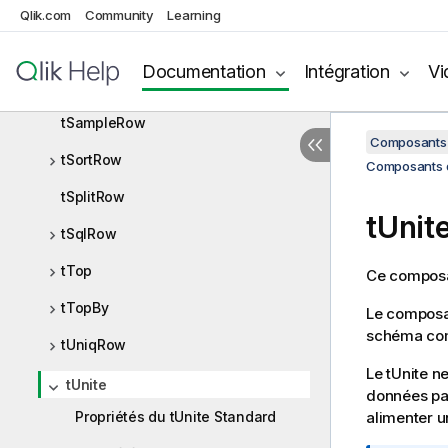
tReplace
Qlik.com
Community
Learning
tReplicate
Documentation
Intégration
Vi
tSample
tSampleRow
Composants 
tSortRow
Composants de
tSplitRow
tUnit
tSqlRow
tTop
Ce composa
tTopBy
Le compos
schéma co
tUniqRow
Le
tUnite
ne
tUnite
données pa
Propriétés du tUnite Standard
alimenter 