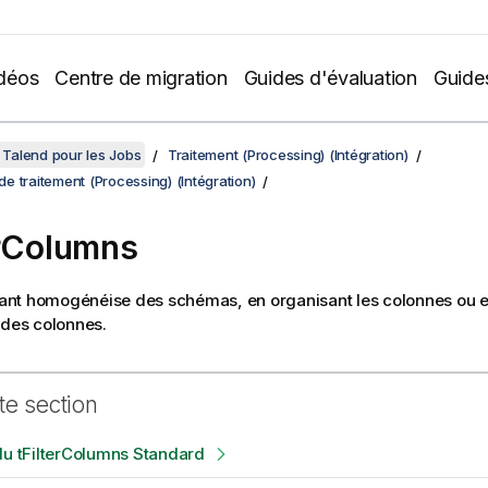
déos
Centre de migration
Guides d'évaluation
Guide
Talend pour les Jobs
Traitement (Processing) (Intégration)
 traitement (Processing) (Intégration)
erColumns
nt homogénéise des schémas, en organisant les colonnes ou e
 des colonnes.
te section
du tFilterColumns Standard