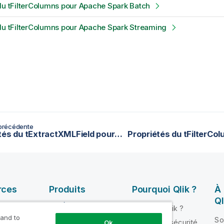
du tFilterColumns pour Apache Spark Batch
du tFilterColumns pour Apache Spark Streaming
précédente
Propriétés du tExtractXMLField pour Apache Spark Streaming
Propriétés du tFilterCo
rces
Produits
Pourquoi Qlik ?
À
Ql
INTÉGRATION ET
Pourquoi Qlik ?
QUALITÉ DE
 and to
ik Help
So
Fiabilité et sécurité
Ok
DONNÉES