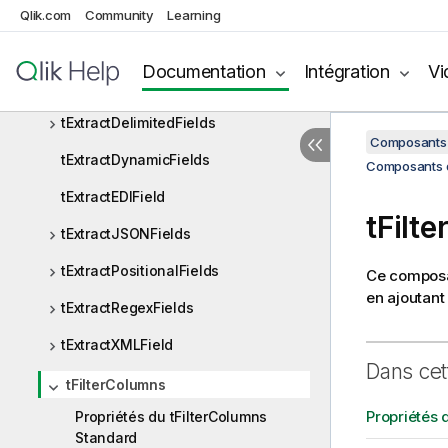
tDSQL4JSON
Qlik.com
Community
Learning
tExternalSortOutput
Documentation
Intégration
Vi
tExternalSortRow
tExtractDelimitedFields
Composants 
tExtractDynamicFields
Composants de
tExtractEDIField
tFilt
tExtractJSONFields
tExtractPositionalFields
Ce composa
en ajoutant
tExtractRegexFields
tExtractXMLField
Dans cet
tFilterColumns
Propriétés 
Propriétés du tFilterColumns
Standard