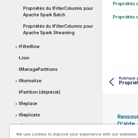
Propriétés 
Propriétés du tFilterColumns pour
Apache Spark Batch
Propriétés 
Propriétés du tFilterColumns pour
Apache Spark Streaming
tFilterRow
tJoin
tManagePartitions
Rubrique 
tNormalize
tPartition (déprécié)
tReplace
tReplicate
Ressou
D'aide
tSample
We use cookies to improve your experience with our websites
Vidéos Ql
tSampleRow