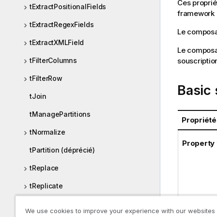
Ces proprié
tExtractPositionalFields
framework
tExtractRegexFields
Le compos
tExtractXMLField
Le composan
souscriptio
tFilterColumns
tFilterRow
Basic 
tJoin
tManagePartitions
Propriété
tNormalize
Property
tPartition (déprécié)
tReplace
tReplicate
tSample
We use cookies to improve your experience with our websites