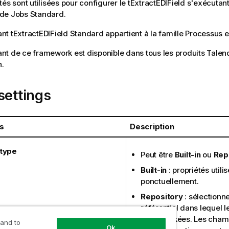
tés sont utilisées pour configurer le
tExtractEDIField
s'exécutant
 de Jobs
Standard
.
ant
tExtractEDIField
Standard
appartient à la famille
Processus e
t de ce framework est disponible dans tous les produits
Talen
n.
settings
s
Description
 type
Peut être
Built-in
ou
Rep
Built-in
: propriétés utili
ponctuellement.
Repository
: sélectionne
référentiel dans lequel l
sont stockées. Les cham
 and to
Ok