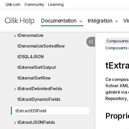
tCacheIn
Qlik.com
Community
Learning
tCacheOut
Documentation
Intégration
Vi
tConvertType
tDenormalize
Composants 
tDenormalizeSortedRow
Composants de
tDSQL4JSON
tExtr
tExternalSortOutput
tExternalSortRow
Ce composan
fichier XML
tExtractDelimitedFields
généré via 
Repository,
tExtractDynamicFields
tExtractEDIField
Propri
tExtractJSONFields