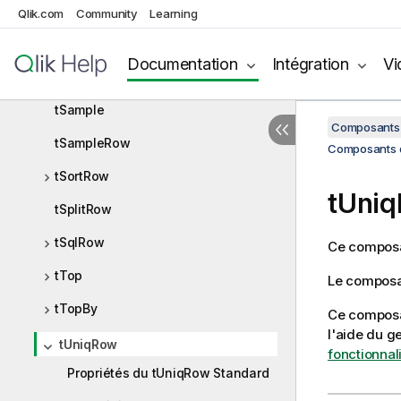
tPartition (déprécié)
Qlik.com
Community
Learning
tReplace
Documentation
Intégration
Vi
tReplicate
tSample
Composants 
tSampleRow
Composants de
tSortRow
tUni
tSplitRow
tSqlRow
Ce composan
tTop
Le compos
tTopBy
Ce composan
l'aide du g
tUniqRow
fonctionnal
Propriétés du tUniqRow Standard