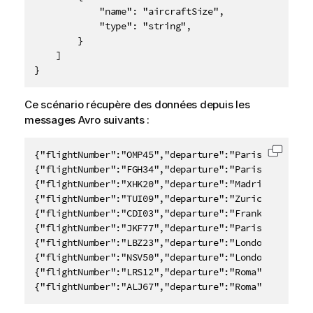
            "name": "aircraftSize",

            "type": "string",

        }

    ]

}
Ce scénario récupère des données depuis les
messages Avro suivants :
{"flightNumber":"OMP45","departure":"Paris","destin
Copier 
{"flightNumber":"FGH34","departure":"Paris","destin
{"flightNumber":"XHK20","departure":"Madrid","desti
{"flightNumber":"TUI09","departure":"Zurich","desti
{"flightNumber":"CDI03","departure":"Frankfurt","de
{"flightNumber":"JKF77","departure":"Paris","destin
{"flightNumber":"LBZ23","departure":"London","desti
{"flightNumber":"NSV50","departure":"London","desti
{"flightNumber":"LRS12","departure":"Roma","destina