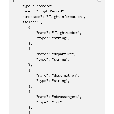
{

Copier 
    "type": "record",

    "name": "flightRecord",

    "namespace": "flightInformation",

    "fields": [

        {

            "name": "flightNumber",

            "type": "string",

        },

        {

            "name": "departure",

            "type": "string",

        },

        {

            "name": "destination",

            "type": "string",

        },

        {

            "name": "nbPassengers",

            "type": "int",

        },

        {
