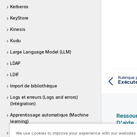
Kerberos
KeyStore
Kinesis
Kudu
Large Language Model (LLM)
LDAP
LDIF
Rubrique 
Exécute
Import de bibliothèque
Logs et erreurs (Logs and errors)
(Intégration)
Apprentissage automatique (Machine
Ressou
learning)
D'aide
E-mail
We use cookies to improve your experience with our websites
Vidéos Ql