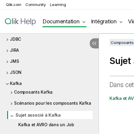
Qlik.com
Community
Learning
Code Java personnalisé
JavaDB
Documentation
Intégration
Vi
JBoss ESB
JDBC
Composants 
JIRA
Sujet
JMS
JSON
Kafka
Dans cet
Composants Kafka
Kafka et A
Scénarios pour les composants Kafka
Sujet associé à Kafka
Kafka et AVRO dans un Job