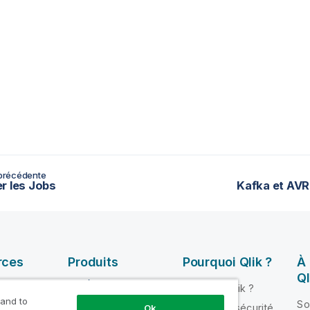
précédente
r les Jobs
Kafka et AVR
rces
Produits
Pourquoi Qlik ?
À
Ql
INTÉGRATION ET
Pourquoi Qlik ?
QUALITÉ DE
 and to
ik Help
So
Fiabilité et sécurité
Ok
DONNÉES