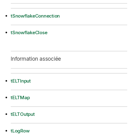
tSnowflakeConnection
tSnowflakeClose
Information associée
tELTInput
tELTMap
tELTOutput
tLogRow