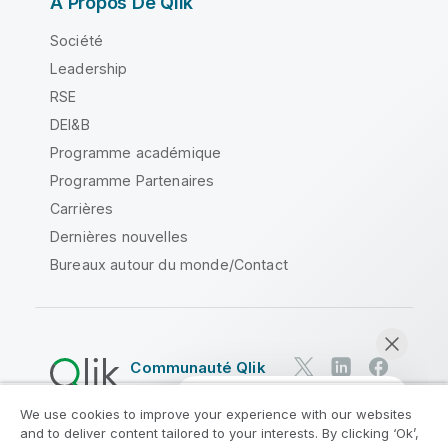
À Propos De Qlik
Société
Leadership
RSE
DEI&B
Programme académique
Programme Partenaires
Carrières
Dernières nouvelles
Bureaux autour du monde/Contact
Communauté Qlik
We use cookies to improve your experience with our websites
Contrats juridiques
and to deliver content tailored to your interests. By clicking ‘Ok’,
Conditions d'utilisation des produits