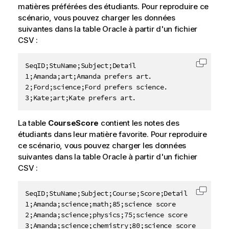
matières préférées des étudiants. Pour reproduire ce
scénario, vous pouvez charger les données
suivantes dans la table Oracle à partir d'un fichier
CSV :
SeqID;StuName;Subject;Detail

Copier 
1;Amanda;art;Amanda prefers art.

2;Ford;science;Ford prefers science.

3;Kate;art;Kate prefers art.
La table
CourseScore
contient les notes des
étudiants dans leur matière favorite. Pour reproduire
ce scénario, vous pouvez charger les données
suivantes dans la table Oracle à partir d'un fichier
CSV :
SeqID;StuName;Subject;Course;Score;Detail

Copier 
1;Amanda;science;math;85;science score

2;Amanda;science;physics;75;science score

3;Amanda;science;chemistry;80;science score
