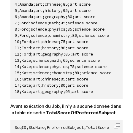
4;Amanda;art;chinese;85;art score

5;Amanda;art;history;95;art score

6;Amanda;art;geography;80;art score

7;Ford;science;math;95;science score

8;Ford;science;physics;85;science score

9;Ford;science;chemistry;80;science score

10;Ford;art;chinese;75;art score

11;Ford;art;history;80;art score

12;Ford;art;geography;85;art score

13;Kate;science;math;65;science score

14;Kate;science;physics;75;science score

15;Kate;science;chemistry;80;science score

16;Kate;art;chinese;85;art score

17;Kate;art;history;80;art score

18;Kate;art;geography;95;art score
Avant exécution du Job, il n'y a aucune donnée dans
la table de sortie
TotalScoreOfPreferredSubject
:
SeqID;StuName;PreferredSubject;TotalScore
Copier 