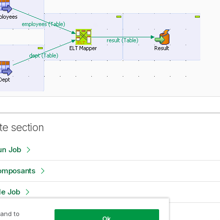
te section
un Job
composants
le Job
 Job
 and to
Ok