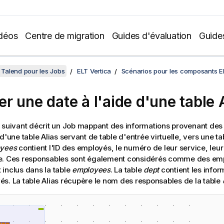
déos
Centre de migration
Guides d'évaluation
Guide
Talend pour les Jobs
ELT Vertica
Scénarios pour les composants E
r une date à l'aide d'une table 
 suivant décrit un Job mappant des informations provenant des
d'une table Alias servant de table d'entrée virtuelle, vers une tab
yees
contient l'ID des employés, le numéro de leur service, leur 
e. Ces responsables sont également considérés comme des emp
inclus dans la table
employees
. La table
dept
contient les infor
s. La table Alias récupère le nom des responsables de la table