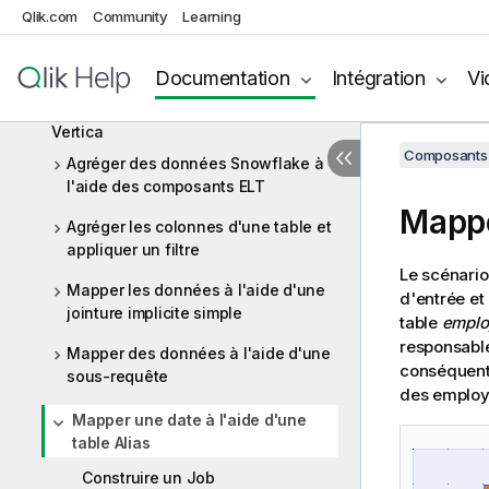
Qlik.com
Community
Learning
ELT Vertica
Composants ELT Vertica
Documentation
Intégration
Vi
Scénarios pour les composants ELT
Vertica
Composants 
Agréger des données Snowflake à
l'aide des composants ELT
Mappe
Agréger les colonnes d'une table et
appliquer un filtre
Le scénario
Mapper les données à l'aide d'une
d'entrée et 
jointure implicite simple
table
emplo
responsabl
Mapper des données à l'aide d'une
conséquent 
sous-requête
des employé
Mapper une date à l'aide d'une
table Alias
Construire un Job