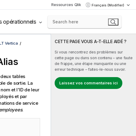
Ressources Qlik
Français (Modifier)
s opérationnels
CETTE PAGE VOUS A-T-ELLE AIDÉ ?
LT Vertica
Si vous rencontrez des problèmes sur
cette page ou dans son contenu – une faute
Alias
de frappe, une étape manquante ou une
erreur technique – faites-le-nous savoir.
 deux tables
le de sortie. La
Laissez vos commentaires ici
nom et l'ID de leur
loyés et par
mations de service
employees
.